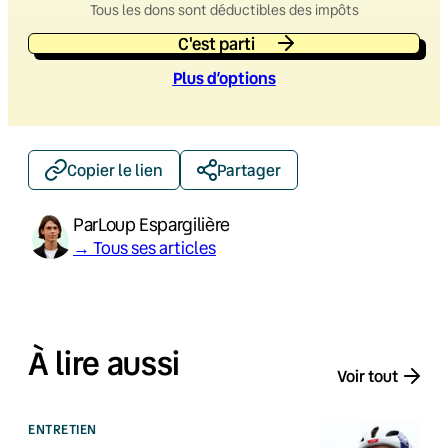
Tous les dons sont déductibles des impôts
C'est parti
Plus d’option
s
Copier le lien
Partager
Par
Loup Espargilière
→ Tous ses articles
À lire aussi
Voir tout
ENTRETIEN