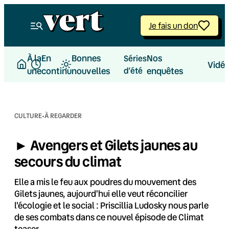
Aller
au
Je fais un don
contenu
À la
En
Bonnes
Nos
Séries
Vidé
une
continu
nouvelles
d’été
enquêtes
·
CULTURE
À REGARDER
► Avengers et Gilets jaunes au
secours du climat
Elle a mis le feu aux poudres du mouvement des
Gilets jaunes, aujourd'hui elle veut réconcilier
l'écologie et le social : Priscillia Ludosky nous parle
de ses combats dans ce nouvel épisode de Climat
teaser