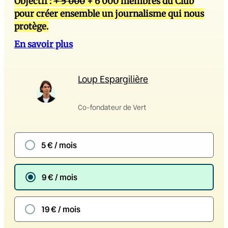
Objectif :
+ 5 000
+ 6 000 membres du Club
pour créer ensemble un journalisme qui nous
protège.
En savoir plus
Loup Espargilière
Co-fondateur de Vert
5 € / mois
9 € / mois
19 € / mois