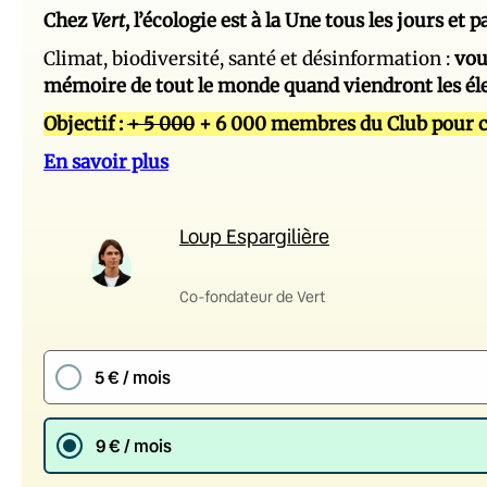
Chez
Vert
, l’écologie est à la Une tous les jours et
Climat, biodiversité, santé et désinformation :
vou
mémoire de tout le monde quand viendront les él
Objectif :
+ 5 000
+ 6 000 membres du Club pour c
En savoir plus
Loup Espargilière
Co-fondateur de Vert
5 € / mois
9 € / mois