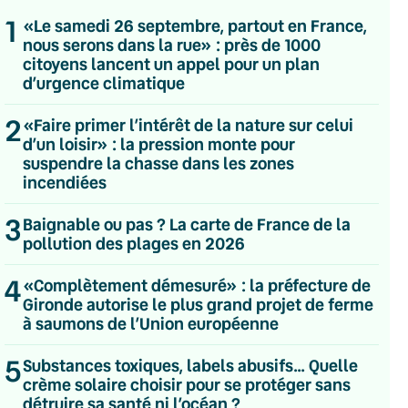
1
«Le samedi 26 septembre, partout en France,
nous serons dans la rue» : près de 1000
citoyens lancent un appel pour un plan
d’urgence climatique
2
«Faire primer l’intérêt de la nature sur celui
d’un loisir» : la pression monte pour
suspendre la chasse dans les zones
incendiées
3
Baignable ou pas ? La carte de France de la
pollution des plages en 2026
4
«Complètement démesuré» : la préfecture de
Gironde autorise le plus grand projet de ferme
à saumons de l’Union européenne
💌 Inscrivez-vous à nos newsletters
5
Substances toxiques, labels abusifs… Quelle
Quotidienne
crème solaire choisir pour se protéger sans
Du lundi au vendredi
Hebdomadaire
détruire sa santé ni l’océan ?