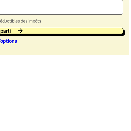
déductibles des impôts
 parti
’option
s