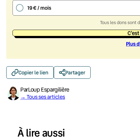
19 € / mois
Tous les dons sont 
C'est
Plus d
Copier le lien
Partager
Par
Loup Espargilière
→ Tous ses articles
À lire aussi