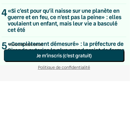
Hebdomadaire
4
«Si c’est pour qu’il naisse sur une planète en
Le samedi
Chaleurs Actuelles
guerre et en feu, ce n’est pas la peine» : elles
Une fois par mois
voulaient un enfant, mais leur vie a basculé
C’était Mieux Après
cet été
Occasionnelle
5
«Complètement démesuré» : la préfecture de
Gironde autorise le plus grand projet de ferme
Je m’inscris (c’est gratuit)
à saumons de l’Union européenne
Politique de confidentialité