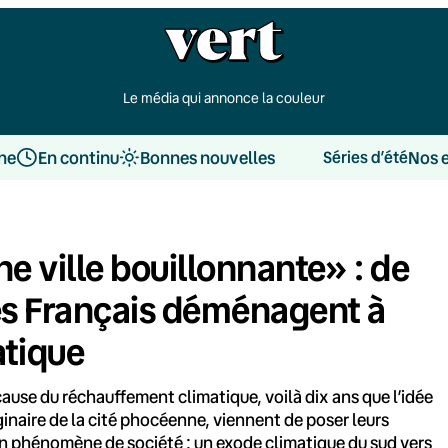
Le média qui annonce la couleur
une
En continu
Bonnes nouvelles
Nos 
Séries d’été
ne ville bouillonnante» : de
ces Français déménagent à
tique
cause du réchauffement climatique, voilà dix ans que l’idée
ginaire de la cité phocéenne, viennent de poser leurs
 un phénomène de société : un exode climatique du sud vers