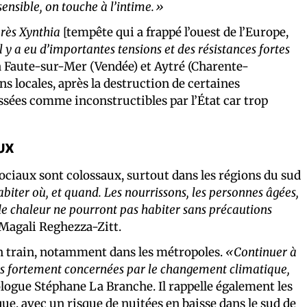
sensible, on touche à l’intime.»
près Xynthia
[tempête qui a frappé l’ouest de l’Europe,
 il y a eu d’importantes tensions et des résistances fortes
La Faute-sur-Mer (Vendée) et Aytré (Charente-
ns locales, après la destruction de certaines
assées comme inconstructibles par l’État car trop
ux
ociaux sont colossaux, surtout dans les régions du sud
abiter où, et quand. Les nourrissons, les personnes âgées,
de chaleur ne pourront pas habiter sans précautions
 Magali Reghezza-Zitt.
on train, notamment dans les métropoles.
«Continuer à
es fortement concernées par le changement climatique,
iologue Stéphane La Branche. Il rappelle également les
, avec un risque de nuitées en baisse dans le sud de