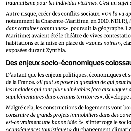
traumatisme pour les individus victimes. C’est un sujet 
Autre risque, créer des conflits sociaux.
«On l’a vu a
notamment la Charente-Maritime, en 2010, NDLR]
,
dans certaines communes»
, poursuit la géographe. 
Maritime) avaient été le théâtre de vives contestatio
habitations et la mise en place de
«zones noires»
, cl
exposées durant Xynthia.
Des enjeux socio-économiques colossa
D’autant que les enjeux politiques, économiques et s
de la France.
«Il faut se poser la question de qui peut h
les malades qui sont plus vulnérables face aux vagues 
supplémentaires dans certains territoires»
, développe
Malgré cela, les constructions de logements vont b
construire de grands projets immobiliers dans des zon
est-ce vraiment une bonne idée ?»
, s’interroge le soc
«conséquences touristiques»
du changement climatique