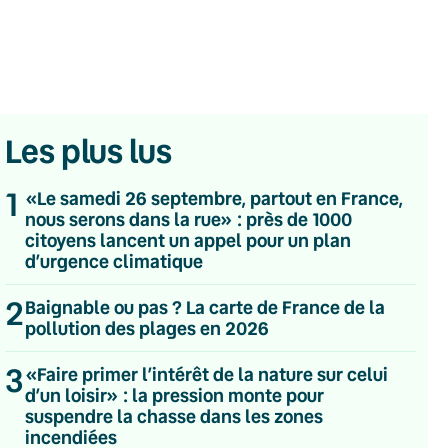
Les plus lus
1
«Le samedi 26 septembre, partout en France,
nous serons dans la rue» : près de 1000
citoyens lancent un appel pour un plan
d’urgence climatique
2
Baignable ou pas ? La carte de France de la
pollution des plages en 2026
3
«Faire primer l’intérêt de la nature sur celui
💌 Inscrivez-vous à nos newsletters
d’un loisir» : la pression monte pour
suspendre la chasse dans les zones
Quotidienne
incendiées
Du lundi au vendredi