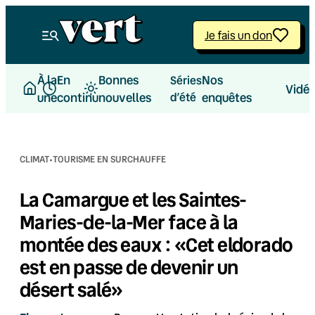
Aller
au
Je fais un don
contenu
À la
En
Bonnes
Nos
Séries
Vidé
une
continu
nouvelles
d’été
enquêtes
·
CLIMAT
TOURISME EN SURCHAUFFE
La Camargue et les Saintes-
Maries-de-la-Mer face à la
montée des eaux : «Cet eldorado
est en passe de devenir un
désert salé»