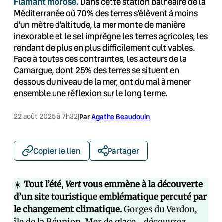
Flamant morose.
Dans cette station balnéaire de la
Méditerranée où 70% des terres s’élèvent à moins
d’un mètre d’altitude, la mer monte de manière
inexorable et le sel imprègne les terres agricoles, les
rendant de plus en plus difficilement cultivables.
Face à toutes ces contraintes, les acteurs de la
Camargue, dont 25% des terres se situent en
dessous du niveau de la mer, ont du mal à mener
ensemble une réflexion sur le long terme.
22 août 2025 à 7h32
|
Par
Agathe Beaudouin
Copier le lien
Partager
☀️
Tout l’été,
Vert
vous emmène à la découverte
d’un site touristique emblématique percuté par
le changement climatique.
Gorges du Verdon,
île de la Réunion, Mer de glace… découvrez