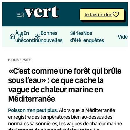
Aller
au
Je fais un don
contenu
À la
En
Bonnes
Nos
Séries
Vidé
une
continu
nouvelles
d’été
enquêtes
BIODIVERSITÉ
«C’est comme une forêt qui brûle
sous l’eau» : ce que cache la
vague de chaleur marine en
Méditerranée
Poisson n’en peut plus.
Alors que la Méditerranée
enregistre des températures bien au-dessus des
normales saisonnières, les vagues de chaleur marine