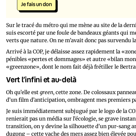
Je fais un don
Sur le tracé du métro qui me mène au site de la derni
suis escorté par une foule de bandeaux géants qui 
verts que nature. On ne m’avait donc pas survendu la
Arrivé à la COP, je délaisse assez rapidement la «zone
pénibles «pertes et dommages» et autre «bilan mond
«greenzone», dont le nom fait déjà frétiller le Bertr
Vert l’infini et au-delà
Oh qu’elle est
green
, cette zone. De colossaux panneau
d’un film d’anticipation, ombragent mes premiers p
Je suis immédiatement subjugué par le logo de la COP
renierait pas un média sur l’écologie, se grave inst
transition, on y devine la silhouette d’un pur-sang 
dugong – cette vache des mers assez bien élevée po