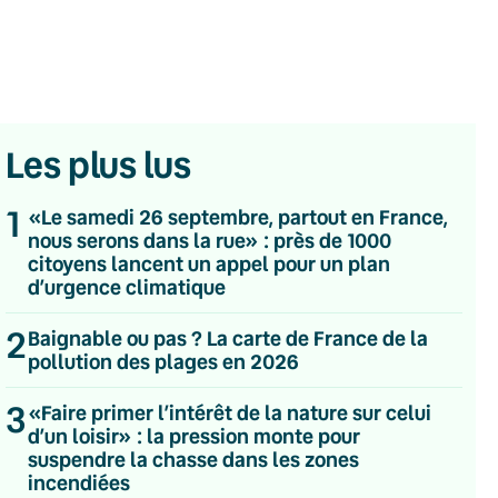
Les plus lus
1
«Le samedi 26 septembre, partout en France,
nous serons dans la rue» : près de 1000
citoyens lancent un appel pour un plan
d’urgence climatique
2
Baignable ou pas ? La carte de France de la
pollution des plages en 2026
💌 Inscrivez-vous à nos newsletters
3
«Faire primer l’intérêt de la nature sur celui
d’un loisir» : la pression monte pour
Quotidienne
suspendre la chasse dans les zones
Du lundi au vendredi
incendiées
Hebdomadaire