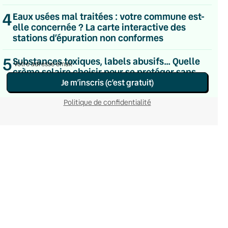
Le samedi
4
Eaux usées mal traitées : votre commune est-
Chaleurs Actuelles
elle concernée ? La carte interactive des
Une fois par mois
C’était Mieux Après
stations d’épuration non conformes
Occasionnelle
5
Substances toxiques, labels abusifs… Quelle
crème solaire choisir pour se protéger sans
détruire sa santé ni l’océan ?
Je m’inscris (c’est gratuit)
Politique de confidentialité