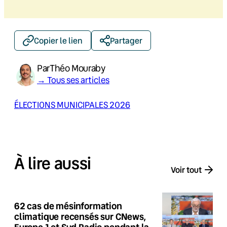
Copier le lien
Partager
Par
Théo Mouraby
→ Tous ses articles
ÉLECTIONS MUNICIPALES 2026
À lire aussi
Voir tout
62 cas de mésinformation
climatique recensés sur CNews,
Europe 1 et Sud Radio pendant la