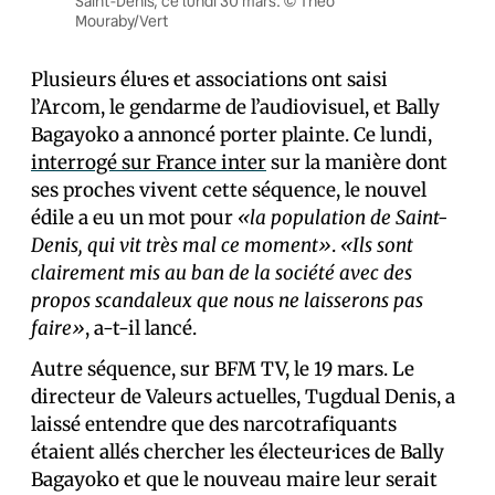
Saint-Denis, ce lundi 30 mars. © Théo
Mouraby/Vert
Plusieurs élu·es et associations ont saisi
l’Arcom, le gendarme de l’audiovisuel, et Bally
Bagayoko a annoncé porter plainte. Ce lundi,
interrogé sur France inter
sur la manière dont
ses proches vivent cette séquence, le nouvel
édile a eu un mot pour
«la population de Saint-
Denis, qui vit très mal ce moment»
.
«Ils sont
clairement mis au ban de la société avec des
propos scandaleux que nous ne laisserons pas
faire»
, a-t-il lancé.
Autre séquence, sur BFM TV, le 19 mars. Le
directeur de Valeurs actuelles, Tugdual Denis, a
laissé entendre que des narcotrafiquants
étaient allés chercher les électeur·ices de Bally
Bagayoko et que le nouveau maire leur serait