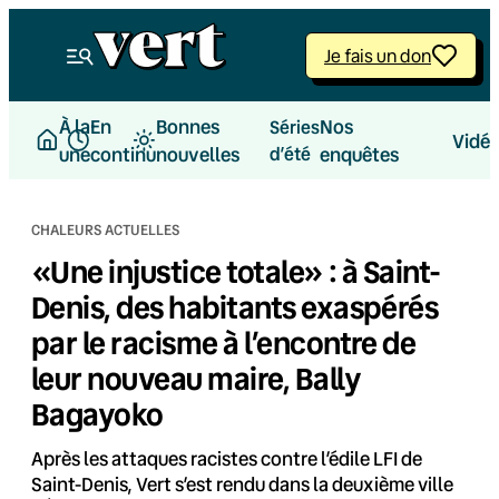
Aller
au
Je fais un don
contenu
À la
En
Bonnes
Nos
Séries
Vidé
une
continu
nouvelles
d’été
enquêtes
CHALEURS ACTUELLES
«Une injustice totale» : à Saint-
Denis, des habitants exaspérés
par le racisme à l’encontre de
leur nouveau maire, Bally
Bagayoko
Après les attaques racistes contre l’édile LFI de
Saint-Denis, Vert s’est rendu dans la deuxième ville