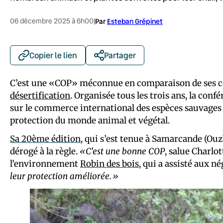
06 décembre 2025 à 6h00
|
Par
Esteban Grépinet
Copier le lien
Partager
C’est une «COP» méconnue en comparaison de ses 
désertification
. Organisée tous les trois ans, la co
sur le commerce international des espèces sauvages 
protection du monde animal et végétal.
Sa 20ème édition
, qui s’est tenue à Samarcande (Ou
dérogé à la règle.
«C’est une bonne COP
, salue Charlo
l’environnement
Robin des bois
, qui a assisté aux n
leur protection améliorée.»