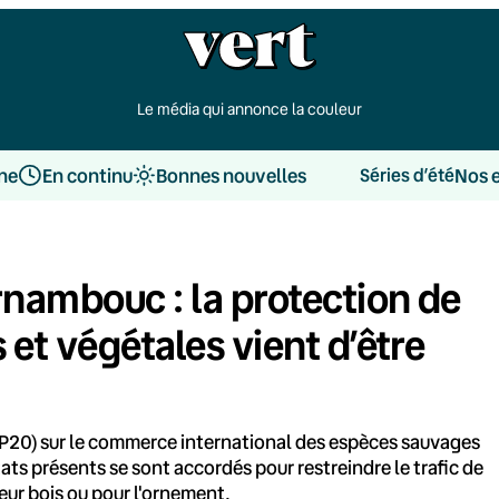
Le média qui annonce la couleur
une
En continu
Bonnes nouvelles
Nos 
Séries d’été
rnambouc : la protection de
et végétales vient d’être
20) sur le commerce international des espèces sauvages
ts présents se sont accordés pour restreindre le trafic de
eur bois ou pour l'ornement.