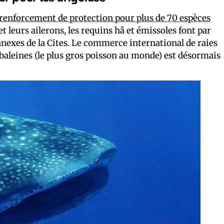
 renforcement de protection pour plus de 70 espèces
 leurs ailerons, les requins hâ et émissoles font par
nnexes de la Cites. Le commerce international de raies
aleines (le plus gros poisson au monde) est désormais