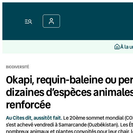
Aller
au
contenu
Menu
À la 
BIODIVERSITÉ
Okapi, requin-baleine ou pe
dizaines d’espèces animales 
renforcée
Au Cites dit, aussitôt fait.
Le 20ème sommet mondial (COP
s'est achevé vendredi à Samarcande (Ouzbékistan). Les Éta
nombreux animaux et plantes convoités pour leur chair, l