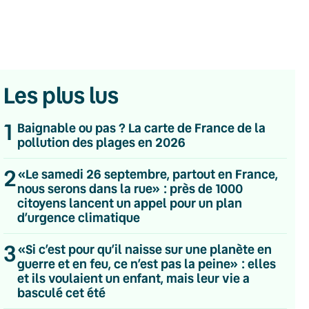
Les plus lus
1
Baignable ou pas ? La carte de France de la
pollution des plages en 2026
2
«Le samedi 26 septembre, partout en France,
nous serons dans la rue» : près de 1000
citoyens lancent un appel pour un plan
d’urgence climatique
3
«Si c’est pour qu’il naisse sur une planète en
guerre et en feu, ce n’est pas la peine» : elles
et ils voulaient un enfant, mais leur vie a
💌 Inscrivez-vous à nos newsletters
basculé cet été
Quotidienne