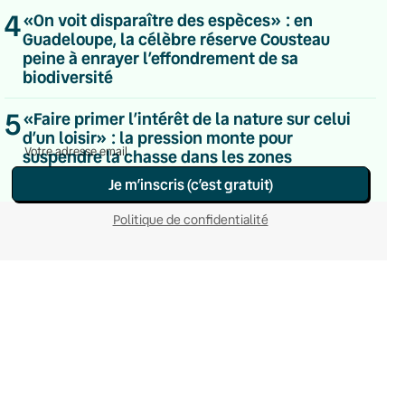
4
Du lundi au vendredi
«On voit disparaître des espèces» : en
Hebdomadaire
Guadeloupe, la célèbre réserve Cousteau
Le samedi
peine à enrayer l’effondrement de sa
Chaleurs Actuelles
biodiversité
Une fois par mois
C’était Mieux Après
5
«Faire primer l’intérêt de la nature sur celui
Occasionnelle
d’un loisir» : la pression monte pour
suspendre la chasse dans les zones
incendiées
Je m’inscris (c’est gratuit)
Politique de confidentialité