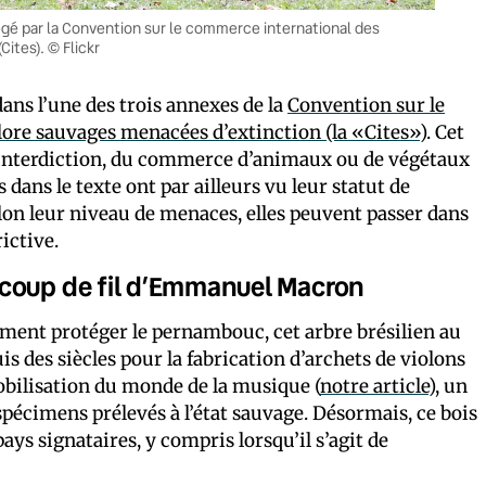
tégé par la Convention sur le commerce international des
ites). © Flickr
dans l’une des trois annexes de la
Convention sur le
lore sauvages menacées d’extinction (la «Cites»)
. Cet
 l’interdiction, du commerce d’animaux ou de végétaux
 dans le texte ont par ailleurs vu leur statut de
lon leur niveau de menaces, elles peuvent passer dans
rictive.
 coup de fil d’Emmanuel Macron
mment protéger le pernambouc, cet arbre brésilien au
uis des siècles pour la fabrication d’archets de violons
obilisation du monde de la musique (
notre article
), un
spécimens prélevés à l’état sauvage. Désormais, ce bois
ays signataires, y compris lorsqu’il s’agit de