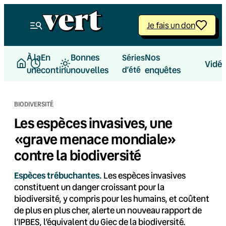
Aller
au
Je fais un don
contenu
À la
En
Bonnes
Nos
Séries
Vidé
une
continu
nouvelles
d’été
enquêtes
BIODIVERSITÉ
Les espèces invasives, une
«grave menace mondiale»
contre la biodiversité
Espèces trébuchantes.
Les espèces invasives
constituent un danger croissant pour la
biodiversité, y compris pour les humains, et coûtent
de plus en plus cher, alerte un nouveau rapport de
l’IPBES, l’équivalent du Giec de la biodiversité.