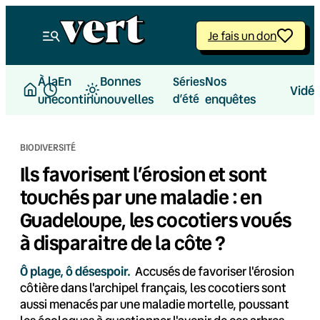
Aller
au
Je fais un don
contenu
À la
En
Bonnes
Nos
Séries
Vidé
une
continu
nouvelles
d’été
enquêtes
BIODIVERSITÉ
Ils favorisent l’érosion et sont
touchés par une maladie : en
Guadeloupe, les cocotiers voués
à disparaitre de la côte ?
Ô plage, ô désespoir.
Accusés de favoriser l'érosion
côtière dans l'archipel français, les cocotiers sont
aussi menacés par une maladie mortelle, poussant