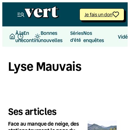
Je fais un don
À la
En
Bonnes
Nos
Séries
Vidé
une
continu
nouvelles
d’été
enquêtes
Lyse Mauvais
Ses articles
Face au manque de neige, des