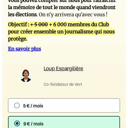
vous pouvez compter sur nous pour rafraîchir
la mémoire de tout le monde quand viendront
les élections
. On n’y arrivera qu’avec vous !
Objectif :
+ 5 000
+ 6 000 membres du Club
pour créer ensemble un journalisme qui nous
protège.
En savoir plus
Loup Espargilière
Co-fondateur de Vert
5 € / mois
9 € / mois