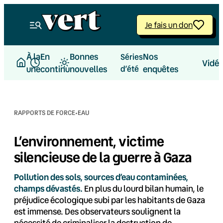
Aller
au
Je fais un don
contenu
À la
En
Bonnes
Nos
Séries
Vidé
une
continu
nouvelles
d’été
enquêtes
·
RAPPORTS DE FORCE
EAU
L’environnement, victime
silencieuse de la guerre à Gaza
Pollution des sols, sources d’eau contaminées,
champs dévastés.
En plus du lourd bilan humain, le
préjudice écologique subi par les habitants de Gaza
est immense. Des observateurs soulignent la
nécessité de criminaliser la destruction de