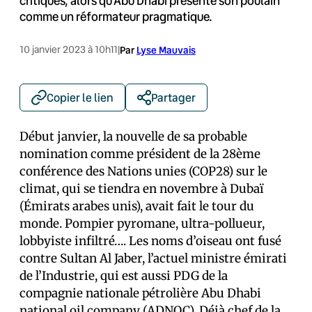
critiques, alors qu’Abu Dhabi présente son poulain
comme un réformateur pragmatique.
10 janvier 2023 à 10h11
|
Par
Lyse Mauvais
Copier le lien
Partager
Début janvier, la nouvelle de sa probable
nomination comme président de la 28ème
conférence des Nations unies (COP28) sur le
climat, qui se tiendra en novembre à Dubaï
(Émirats arabes unis), avait fait le tour du
monde. Pompier pyromane, ultra-pollueur,
lobbyiste infiltré…. Les noms d’oiseau ont fusé
contre Sultan Al Jaber, l’actuel ministre émirati
de l’Industrie, qui est aussi PDG de la
compagnie nationale pétrolière Abu Dhabi
national oil company (ADNOC). Déjà chef de la