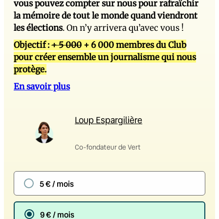
vous pouvez compter sur nous pour rafraîchir
la mémoire de tout le monde quand viendront
les élections
. On n’y arrivera qu’avec vous !
Objectif :
+ 5 000
+ 6 000 membres du Club
pour créer ensemble un journalisme qui nous
protège.
En savoir plus
Loup Espargilière
Co-fondateur de Vert
5 € / mois
9 € / mois