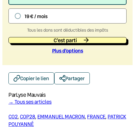
19 € / mois
Tous les dons sont déductibles des impôts
C'est parti
Plus d’option
s
Copier le lien
Partager
Par
Lyse Mauvais
→ Tous ses articles
CO2
, 
COP28
, 
EMMANUEL MACRON
, 
FRANCE
, 
PATRICK
POUYANNÉ