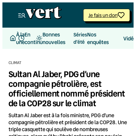
Aller
au
Je fais un don
contenu
À la
En
Bonnes
Nos
Séries
Vidé
une
continu
nouvelles
d’été
enquêtes
CLIMAT
Sultan Al Jaber, PDG d’une
compagnie pétrolière, est
officiellement nommé président
de la COP28 sur le climat
Sultan Al Jaber est à la fois ministre, PDG d’une
compagnie pétrolière et président de la COP28. Une
triple casquette qui soulève de nombreuses