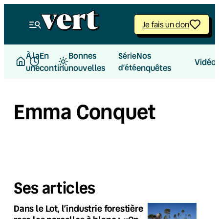
Je fais un don
À la
En
Bonnes
Nos
Série
Vidéo
une
continu
nouvelles
d’été
enquêtes
Emma Conquet
Ses articles
Dans le Lot, l’industrie forestière