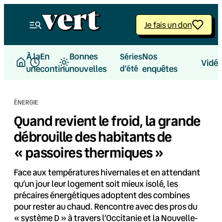
Aller
au
Je fais un don
contenu
À la
En
Bonnes
Nos
Séries
Vidé
une
continu
nouvelles
d’été
enquêtes
ÉNERGIE
Quand revient le froid, la grande
débrouille des habitants de
« passoires thermiques »
Face aux températures hivernales et en attendant
qu’un jour leur logement soit mieux isolé, les
précaires énergétiques adoptent des combines
pour rester au chaud. Rencontre avec des pros du
« système D » à travers l’Occitanie et la Nouvelle-