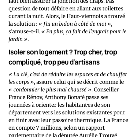
faut bien assurer la jonction des draps. Pas
question de tout défaire en allant aux toilettes
durant la nuit. Alors, le Haut-viennois a trouvé
la solution :
« J’ai un bidon à côté de moi »
,
s’amuse-t-il.
« En plus, ça fait de l’engrais pour le
jardin »
.
Isoler son logement ? Trop cher, trop
compliqué, trop peu d’artisans
« La clé, c’est de réduire les espaces et de chauffer
les corps »
, assure celui qui se décrit comme le
« cordonnier le plus mal chaussé »
. Conseiller
France Rénov, Anthony Bonafé passe ses
journées à orienter les habitant·es de son
département vers les solutions existantes pour
en finir avec leur passoire thermique. La France
en compte 7 millions, selon un
rapport
parlementaire de la députée Aurélie Trouvé