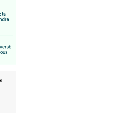
: la
ndre
eversé
sous
s