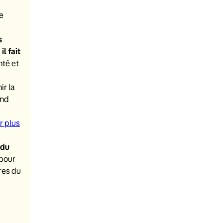
e
s
l fait
nté et
ir la
and
r plus
 du
 pour
res du