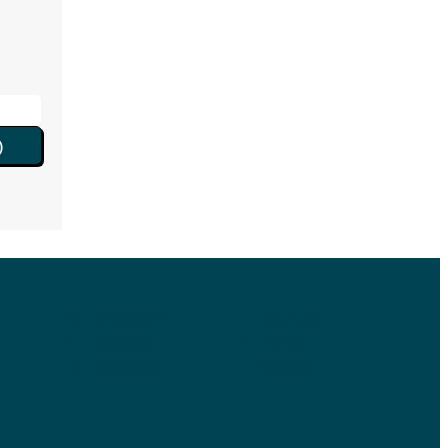
)
Instagram
YouTube
LinkedIn
TikTok
Facebook
Bluesky