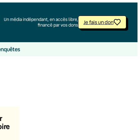
Un média indépendant, en accès libre,
Je fais un don
financé par vos dons
enquêtes
r
oire