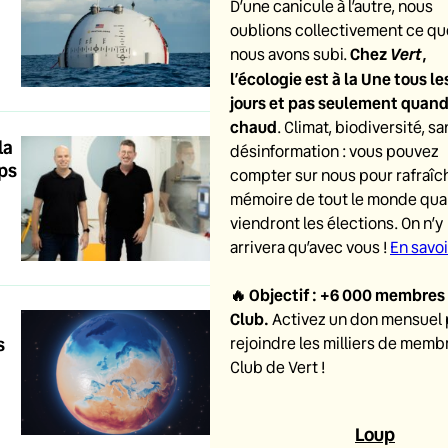
D’une canicule à l’autre, nous
oublions collectivement ce qu
Chez
Vert
,
nous avons subi.
l’écologie est à la Une tous le
jours et pas seulement quand i
chaud
. Climat, biodiversité, sa
la
désinformation : vous pouvez
ups
compter sur nous pour rafraîch
mémoire de tout le monde qu
viendront les élections. On n’y
arrivera qu’avec vous !
En savoi
🔥
Objectif : +6 000 membres
Club
.
Activez un don mensuel
s
rejoindre les milliers de memb
Club de Vert !
Loup