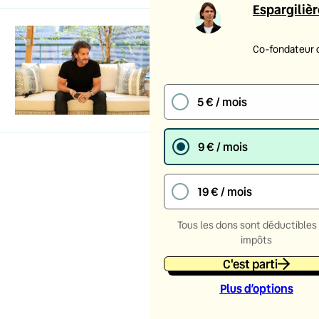
Espargilièr
Co-fondateur 
5 € / mois
9 € / mois
19 € / mois
Tous les dons sont déductibles
impôts
C'est parti
Plus d’option
s