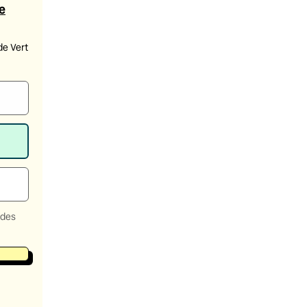
e
de Vert
 des