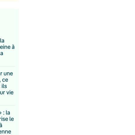
la
eine à
sa
ur une
, ce
 ils
ur vie
: la
ise le
à
éenne