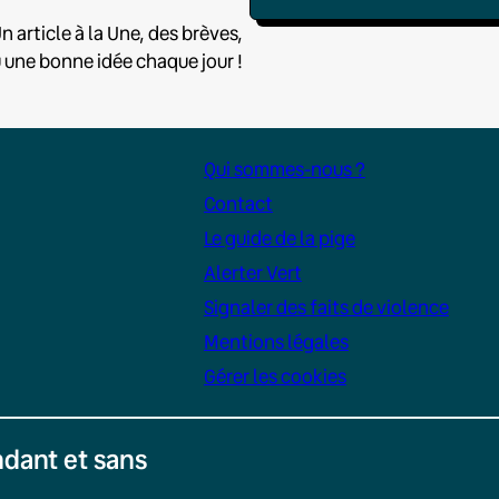
n article à la Une, des brèves,
u une bonne idée chaque jour !
Qui sommes-nous ?
Contact
Le guide de la pige
Alerter Vert
Signaler des faits de violence
Mentions légales
Gérer les cookies
dant et sans