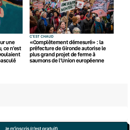
C'EST CHAUD
sur une
«Complètement démesuré» : la
, ce n’est
préfecture de Gironde autorise le
 voulaient
plus grand projet de ferme à
basculé
saumons de l’Union européenne
Je m’inscris (c’est gratuit)