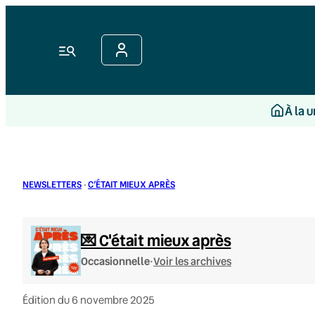
Aller
au
contenu
Menu
À la 
NEWSLETTERS
·
C’ÉTAIT MIEUX APRÈS
💌 C'était mieux après
·
Occasionnelle
Voir les archives
Édition du 6 novembre 2025