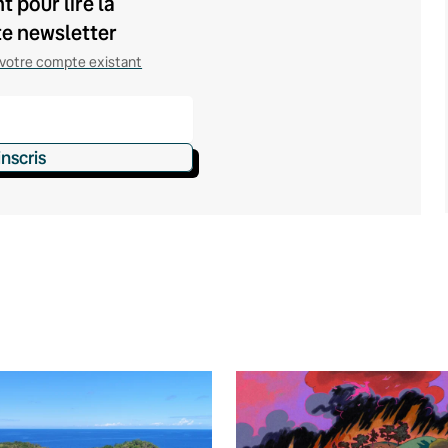
 pour lire la
te newsletter
votre compte existant
inscris