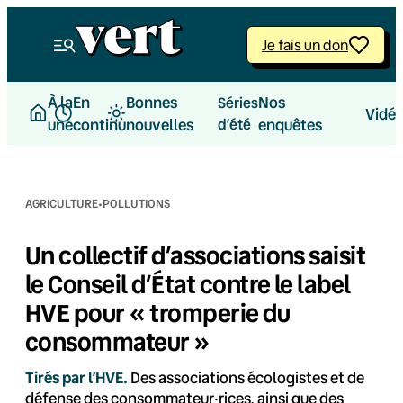
Aller
au
Je fais un don
contenu
À la
En
Bonnes
Nos
Séries
Vidé
une
continu
nouvelles
d’été
enquêtes
·
AGRICULTURE
POLLUTIONS
Un collectif d’associations saisit
le Conseil d’État contre le label
HVE pour « tromperie du
consommateur »
Tirés par l’HVE.
Des associations écologistes et de
défense des consommateur·rices, ainsi que des