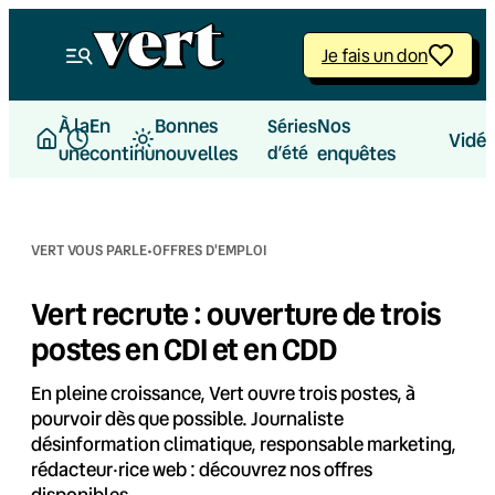
Aller
au
Je fais un don
contenu
À la
En
Bonnes
Nos
Séries
Vidé
une
continu
nouvelles
d’été
enquêtes
·
VERT VOUS PARLE
OFFRES D'EMPLOI
Vert recrute : ouverture de trois
postes en CDI et en CDD
En pleine croissance, Vert ouvre trois postes, à
pourvoir dès que possible. Journaliste
désinformation climatique, responsable marketing,
rédacteur·rice web : découvrez nos offres
disponibles.