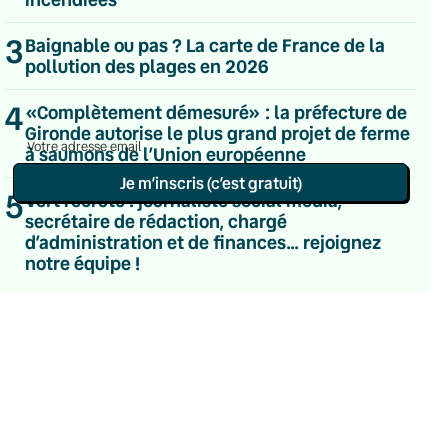
Hebdomadaire
Le samedi
3
Baignable ou pas ? La carte de France de la
Chaleurs Actuelles
pollution des plages en 2026
Une fois par mois
C’était Mieux Après
4
«Complètement démesuré» : la préfecture de
Occasionnelle
Gironde autorise le plus grand projet de ferme
à saumons de l’Union européenne
Je m’inscris (c’est gratuit)
5
Vert recrute : journaliste social media,
secrétaire de rédaction, chargé
Politique de confidentialité
d’administration et de finances… rejoignez
notre équipe !