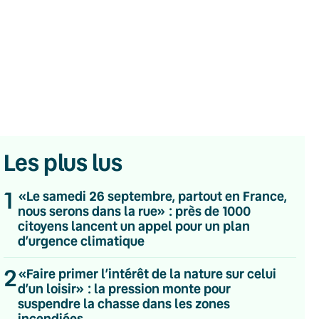
Les plus lus
1
«Le samedi 26 septembre, partout en France,
nous serons dans la rue» : près de 1000
citoyens lancent un appel pour un plan
d’urgence climatique
2
💌 Inscrivez-vous à nos newsletters
«Faire primer l’intérêt de la nature sur celui
d’un loisir» : la pression monte pour
Quotidienne
suspendre la chasse dans les zones
Du lundi au vendredi
incendiées