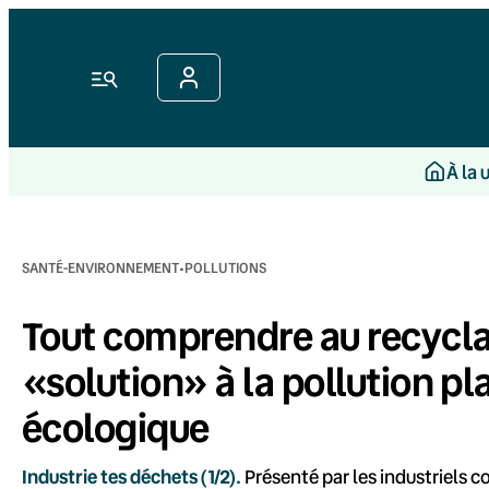
Aller
au
contenu
Menu
À la 
·
SANTÉ-ENVIRONNEMENT
POLLUTIONS
Tout comprendre au recycla
«solution» à la pollution pl
écologique
Industrie tes déchets (1/2).
Présenté par les industriels 