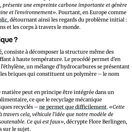
 présente une empreinte carbone importante et génère
aine et l’environnement»
. Pourtant, en Europe comme
blic
, détournant ainsi les regards du problème initial :
ns et les corps à travers le monde.
ique ?
é
, consiste à décomposer la structure même des
auffant à haute température. Le procédé permet d’en
 l’éthylène, un mélange d’hydrocarbures se présentant
les briques qui constituent un polymère – le nom
te matière peut en principe être intégrée dans un
alimentaire, ce que le recyclage mécanique
tiques recyclés –
ne permet que difficilement
.
«Cette
à travers cela, véhicule l’idée que notre modèle de
outenable. Ce qui est faux»
, décrypte Flore Berlingen,
 sur le sujet.