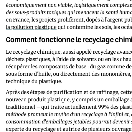
économiquement non viable, logistiquement complexe,
des sous-produits toxiques qui menacent la santé hum
en France,
les projets prolifèrent, dopés à l’argent pu
la pollution plastique
qui contamine les sols, les océa
Comment fonctionne le recyclage chim
Le recyclage chimique, aussi appelé
recyclage avanc
déchets plastiques, à l’aide de solvants ou en les ch
récupérer les composants de base : du gaz comme de
sous forme d’huile, ou directement des monomères, 
technique du plastique.
Après des étapes de purification et de raffinage, cet
nouveau produit plastique, y compris un emballage 
traditionnel – qui traite actuellement 99% des plas
méthode promeut le mythe d’un recyclage à l’infini et, 
consommation d’emballages jetables pourrait devenir s
experte du recyclage et autrice de plusieurs ouvrages