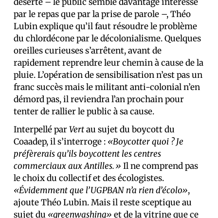
déserté – le public semble davantage intéressé
par le repas que par la prise de parole –, Théo
Lubin explique qu’il faut résoudre le problème
du chlordécone par le décolonialisme. Quelques
oreilles curieuses s’arrêtent, avant de
rapidement reprendre leur chemin à cause de la
pluie. L’opération de sensibilisation n’est pas un
franc succès mais le militant anti-colonial n’en
démord pas, il reviendra l’an prochain pour
tenter de rallier le public à sa cause.
Interpellé par
Vert
au sujet du boycott du
Coaadep, il s’interroge :
«Boycotter quoi ? Je
préfèrerais qu’ils boycottent les centres
commerciaux aux Antilles.»
Il ne comprend pas
le choix du collectif et des écologistes.
«Évidemment que l’UGPBAN n’a rien d’écolo»
,
ajoute Théo Lubin. Mais il reste sceptique au
sujet du
«greenwashing»
et de la vitrine que ce