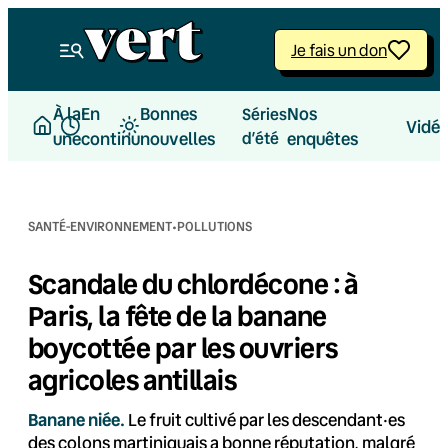
Aller
au
Je fais un don
contenu
À la
En
Bonnes
Nos
Séries
Vidé
une
continu
nouvelles
d’été
enquêtes
·
SANTÉ-ENVIRONNEMENT
POLLUTIONS
Scandale du chlordécone : à
Paris, la fête de la banane
boycottée par les ouvriers
agricoles antillais
Banane niée.
Le fruit cultivé par les descendant·es
des colons martiniquais a bonne réputation, malgré