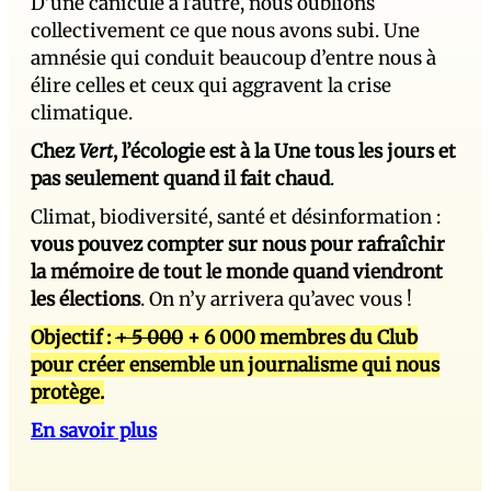
D’une canicule à l’autre, nous oublions
collectivement ce que nous avons subi. Une
amnésie qui conduit beaucoup d’entre nous à
élire celles et ceux qui aggravent la crise
climatique.
Chez
Vert
, l’écologie est à la Une tous les jours et
pas seulement quand il fait chaud
.
Climat, biodiversité, santé et désinformation :
vous pouvez compter sur nous pour rafraîchir
la mémoire de tout le monde quand viendront
les élections
. On n’y arrivera qu’avec vous !
Objectif :
+ 5 000
+ 6 000 membres du Club
pour créer ensemble un journalisme qui nous
protège.
En savoir plus