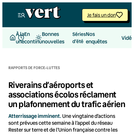
Aller
au
Je fais un don
contenu
À la
En
Bonnes
Nos
Séries
Vidé
une
continu
nouvelles
d’été
enquêtes
·
RAPPORTS DE FORCE
LUTTES
Riverains d’aéroports et
associations écolos réclament
un plafonnement du trafic aérien
Atterrissage imminent.
Une vingtaine d’actions
sont prévues cette semaine à l’appel du réseau
Rester sur terre et de l’Union française contre les