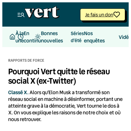
Aller
au
Je fais un don
contenu
À la
En
Bonnes
Nos
Séries
Vidé
une
continu
nouvelles
d’été
enquêtes
RAPPORTS DE FORCE
Pourquoi Vert quitte le réseau
social X (ex-Twitter)
Classé X.
Alors qu’Elon Musk a transformé son
réseau social en machine à désinformer, portant une
atteinte grave à la démocratie, Vert tourne le dos à
X. On vous explique les raisons de notre choix et où
nous retrouver.