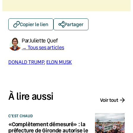
Copier le lien
Partager
Par
Juliette Quef
→ Tous ses articles
DONALD TRUMP
, 
ELON MUSK
À lire aussi
Voir tout
C'EST CHAUD
«Complètement démesuré» : la
préfecture de Gironde autorise le