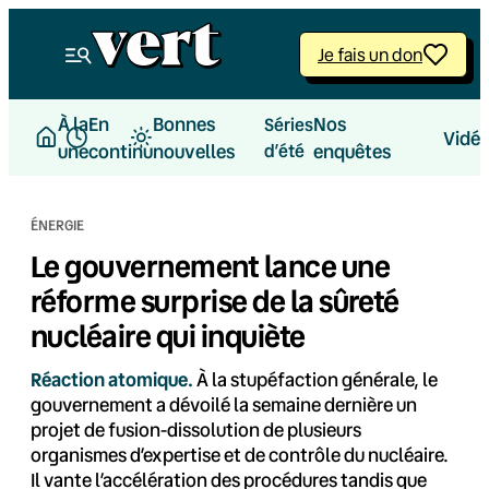
Aller
au
Je fais un don
contenu
À la
En
Bonnes
Nos
Séries
Vidé
une
continu
nouvelles
d’été
enquêtes
ÉNERGIE
Le gouvernement lance une
réforme surprise de la sûreté
nucléaire qui inquiète
Réaction atomique.
À la stupéfaction générale, le
gouvernement a dévoilé la semaine dernière un
projet de fusion-dissolution de plusieurs
organismes d’expertise et de contrôle du nucléaire.
Il vante l’accélération des procédures tandis que