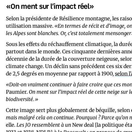
«On ment sur l’impact réel»
Selon la présidente de Résilience montagne, les raiso
utilisation massive.
«En termes de récit et d’image, o
les Alpes sont blanches. Or, c’est totalement mensonge
Sous les effets du réchauffement climatique, la duré
partout dans le monde. Ces cinquante dernières anné
décennie de la durée de la couverture neigeuse, selo
climate change. Un déclin sans précédent ces six der
de 2,5 degrés en moyenne par rapport à 1900,
selon l
«Doit-on vraiment continuer à faire croire que ces mont
Paumier.
On ment sur l’impact réel de cette neige sur l
biodiversité.»
Cette image sert plus globalement de béquille, selon e
mais malgré cela on continue. Pourquoi ? Parce qu’on 
elle.
Les JO ressemblent à un
New deal [la politique ét