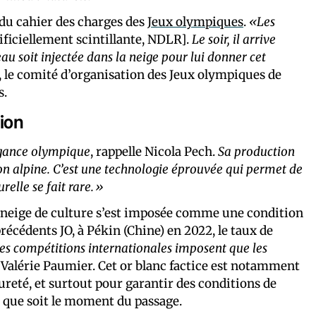
e du cahier des charges des
Jeux olympiques
.
«Les
ificiellement scintillante, NDLR].
Le soir, il arrive
au soit injectée dans la neige pour lui donner cet
t, le comité d’organisation des Jeux olympiques de
s.
gion
vagance olympique
, rappelle Nicola Pech.
Sa production
on alpine. C’est une technologie éprouvée qui permet de
relle se fait rare.»
 neige de culture s’est imposée comme une condition
récédents JO, à Pékin (Chine) en 2022, le taux de
des compétitions internationales imposent que les
e Valérie Paumier. Cet or blanc factice est notamment
ureté, et surtout pour garantir des conditions de
el que soit le moment du passage.