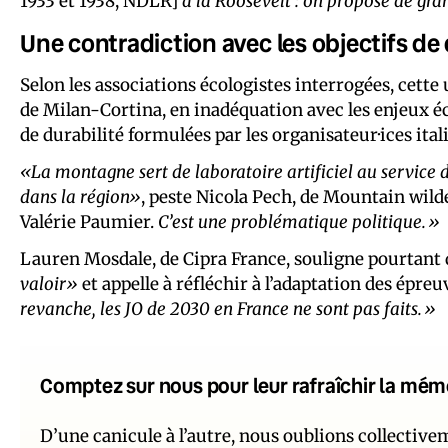
1933 et 1938, NDLR]
à la Roosevelt : on propose de gra
Une contradiction avec les objectifs de 
Selon les associations écologistes interrogées, cette u
de Milan-Cortina, en inadéquation avec les enjeux é
de durabilité formulées par les organisateur·ices ital
«La montagne sert de laboratoire artificiel au service 
dans la région»
, peste Nicola Pech, de Mountain wild
Valérie Paumier.
C’est une problématique politique.»
Lauren Mosdale, de Cipra France, souligne pourtan
valoir»
et appelle à réfléchir à l’adaptation des épreu
revanche, les JO de 2030 en France ne sont pas faits.»
Comptez sur nous pour leur rafraîchir la mém
D’une canicule à l’autre, nous oublions collectiv