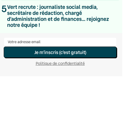
Hebdomadaire
5
Vert recrute : journaliste social media,
Le samedi
secrétaire de rédaction, chargé
Chaleurs Actuelles
d’administration et de finances… rejoignez
Une fois par mois
notre équipe !
C’était Mieux Après
Occasionnelle
Je m’inscris (c’est gratuit)
Politique de confidentialité