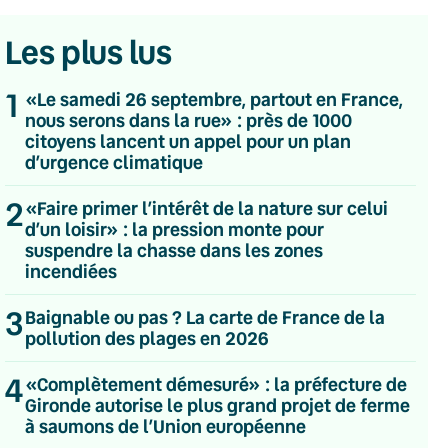
Les plus lus
1
«Le samedi 26 septembre, partout en France,
nous serons dans la rue» : près de 1000
citoyens lancent un appel pour un plan
d’urgence climatique
2
«Faire primer l’intérêt de la nature sur celui
d’un loisir» : la pression monte pour
suspendre la chasse dans les zones
incendiées
3
Baignable ou pas ? La carte de France de la
pollution des plages en 2026
4
💌 Inscrivez-vous à nos newsletters
«Complètement démesuré» : la préfecture de
Gironde autorise le plus grand projet de ferme
Quotidienne
à saumons de l’Union européenne
Du lundi au vendredi