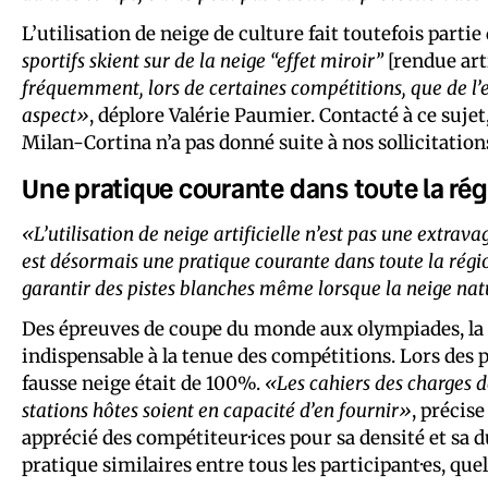
L’utilisation de neige de culture fait toutefois parti
sportifs skient sur de la neige “effet miroir”
[rendue art
fréquemment, lors de certaines compétitions, que de l’e
aspect»
, déplore Valérie Paumier. Contacté à ce suje
Milan-Cortina n’a pas donné suite à nos sollicitation
Une pratique courante dans toute la ré
«L’utilisation de neige artificielle n’est pas une extra
est désormais une pratique courante dans toute la régi
garantir des pistes blanches même lorsque la neige natu
Des épreuves de coupe du monde aux olympiades, la
indispensable à la tenue des compétitions. Lors des p
fausse neige était de 100%.
«Les cahiers des charges 
stations hôtes soient en capacité d’en fournir»
, précis
apprécié des compétiteur·ices pour sa densité et sa d
pratique similaires entre tous les participant·es, qu