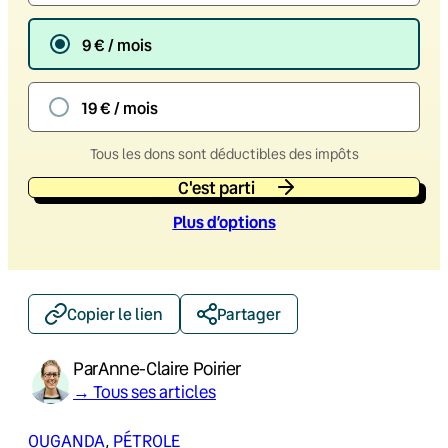
9 € / mois
19 € / mois
Tous les dons sont déductibles des impôts
C'est parti
Plus d’option
s
Copier le lien
Partager
Par
Anne-Claire Poirier
→ Tous ses articles
OUGANDA
, 
PÉTROLE