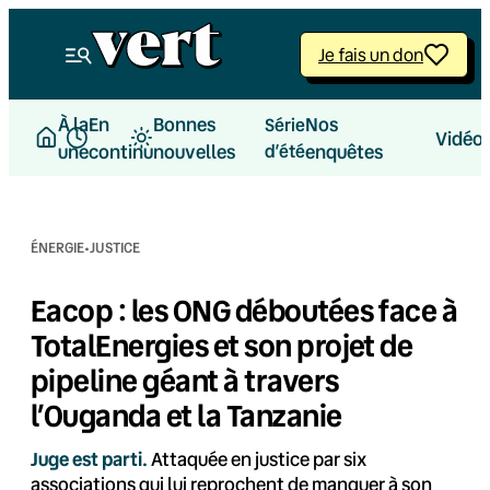
Aller
au
Je fais un don
contenu
À la
En
Bonnes
Nos
Série
Vidéo
une
continu
nouvelles
d’été
enquêtes
·
ÉNERGIE
JUSTICE
Eacop : les ONG déboutées face à
TotalEnergies et son projet de
pipeline géant à travers
l’Ouganda et la Tanzanie
Juge est parti.
Attaquée en justice par six
associations qui lui reprochent de manquer à son