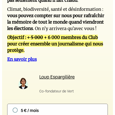
pas seulement quand il fait chaud
.
Climat, biodiversité, santé et désinformation :
vous pouvez compter sur nous pour rafraîchir
la mémoire de tout le monde quand viendront
les élections
. On n’y arrivera qu’avec vous !
Objectif :
+ 5 000
+ 6 000 membres du Club
pour créer ensemble un journalisme qui nous
protège.
En savoir plus
Loup Espargilière
Co-fondateur de Vert
5 € / mois