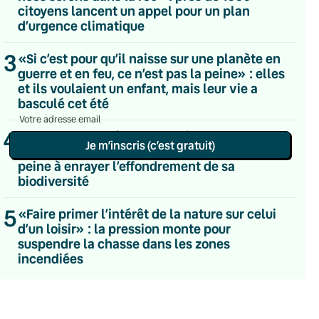
citoyens lancent un appel pour un plan
Du lundi au vendredi
d’urgence climatique
Hebdomadaire
Le samedi
Chaleurs Actuelles
3
«Si c’est pour qu’il naisse sur une planète en
Une fois par mois
guerre et en feu, ce n’est pas la peine» : elles
C’était Mieux Après
et ils voulaient un enfant, mais leur vie a
Occasionnelle
basculé cet été
4
«On voit disparaître des espèces» : en
Je m’inscris (c’est gratuit)
Guadeloupe, la célèbre réserve Cousteau
peine à enrayer l’effondrement de sa
Politique de confidentialité
biodiversité
5
«Faire primer l’intérêt de la nature sur celui
d’un loisir» : la pression monte pour
suspendre la chasse dans les zones
incendiées