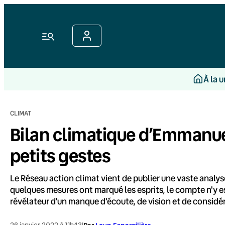
Aller
au
contenu
Menu
À la 
CLIMAT
Bilan climatique d’Emmanuel
petits gestes
Le Réseau action climat vient de publier une vaste analy
quelques mesures ont marqué les esprits, le compte n'y es
révélateur d'un manque d'écoute, de vision et de considér
26 janvier 2022 à 11h43