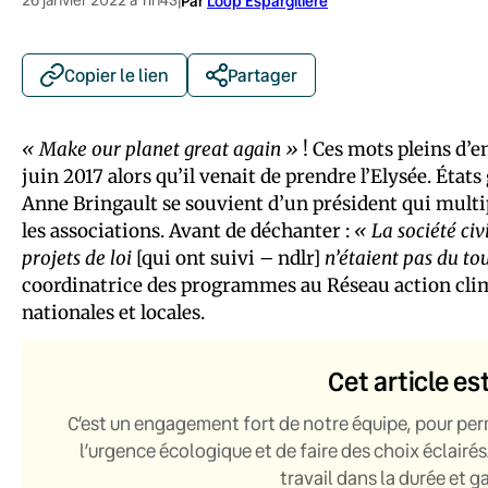
|
Par
Loup Espargilière
Copier le lien
Partager
« Make our planet great again »
! Ces mots pleins d’
juin 2017 alors qu’il venait de prendre l’Elysée. État
Anne Bringault se souvient d’un président qui multip
les associations. Avant de déchanter :
« La société civ
projets de loi
[qui ont suivi – ndlr]
n’étaient pas du to
coordinatrice des programmes au Réseau action clima
nationales et locales.
Cet article es
C’est un engagement fort de notre équipe, pour per
l’urgence écologique et de faire des choix éclairés
travail dans la durée et 