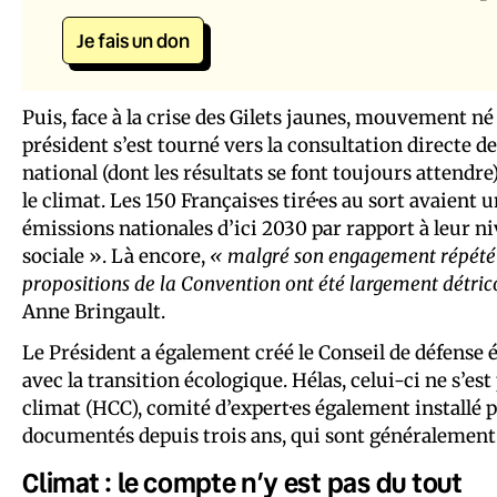
Je fais un don
Puis, face à la crise des Gilets jaunes, mouvement né 
président s’est tourné vers la consultation directe des
national (dont les résultats se font toujours attendre
le climat. Les 150 Français·es tiré·es au sort avaie
émissions nationales d’ici 2030 par rapport à leur niv
sociale ». Là encore,
« malgré son engagement répété 
propositions de la Convention ont été largement détric
Anne Bringault.
Le Président a également créé le Conseil de défense 
avec la transition écologique. Hélas, celui-ci ne s’es
climat (HCC), comité d’expert·es également install
documentés depuis trois ans, qui sont généralement p
Climat : le compte n’y est pas du tout