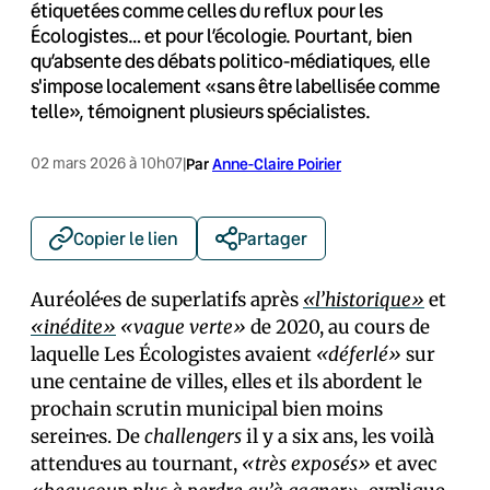
étiquetées comme celles du reflux pour les
Écologistes… et pour l’écologie. Pourtant, bien
qu’absente des débats politico-médiatiques, elle
s'impose localement «sans être labellisée comme
telle», témoignent plusieurs spécialistes.
02 mars 2026 à 10h07
|
Par
Anne-Claire Poirier
Copier le lien
Partager
Auréolé·es de superlatifs après
«l’historique»
et
«inédite»
«vague verte»
de 2020, au cours de
laquelle Les Écologistes avaient
«déferlé»
sur
une centaine de villes, elles et ils abordent le
prochain scrutin municipal bien moins
serein·es. De
challengers
il y a six ans, les voilà
attendu·es au tournant,
«très exposés»
et avec