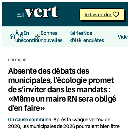
Aller
au
Je fais un don
contenu
À la
En
Bonnes
Nos
Séries
Vidé
une
continu
nouvelles
d’été
enquêtes
POLITIQUE
Absente des débats des
municipales, l’écologie promet
de s’inviter dans les mandats :
«Même un maire RN sera obligé
d’en faire»
On cause commune.
Après la «vague verte» de
2020, les municipales de 2026 pourraient bien être