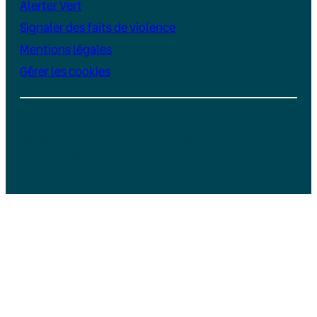
Alerter Vert
Signaler des faits de violence
Mentions légales
Gérer les cookies
Instagram
YouTube
LinkedIn
TikTok
Facebook
Bluesky
Soutenez Vert, un média indépendant et
sans publicité