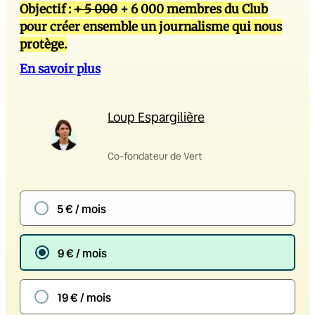
Objectif :
+ 5 000
+ 6 000 membres du Club
pour créer ensemble un journalisme qui nous
protège.
En savoir plus
Loup Espargilière
Co-fondateur de Vert
5 € / mois
9 € / mois
19 € / mois