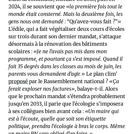
2024, il se souvient que
«la première fois tout le
monde était consterné. Mais la deuxième fois, les
gens nous ont demandé :
“Qu’avez-vous fait ?”
»
L’édile, qui a fait végétaliser deux cours d’écoles
sur trois durant son dernier mandat, s’attaque
désormais à la rénovation des bâtiments
scolaires :
«Je ne l’avais pas mis dans mon
programme, et pourtant ça s’est imposé. Quand il
fait 35 degrés dans les classes au mois de juin, les
parents vous demandent d’agir.»
Le plan clim’
proposé
par le Rassemblement national ?
«Ça
ferait exploser nos factures»
, balaye-t-il. Alors
que le prochain mandat s’étendra probablement
jusqu’en 2033, il parie que l’écologie s’imposera
à ses collègues bien avant cela :
«Un maire qui
est à l’écoute, quelle que soit son étiquette
politique, prendra l’écologie à bras le corps. Même
un maire RN sera obligé d’en faire.»