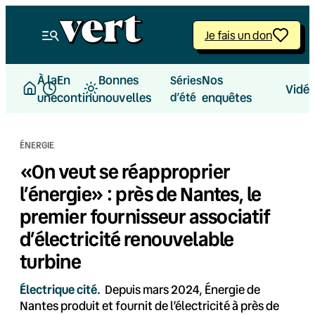
Aller
au
Je fais un don
contenu
À la
En
Bonnes
Nos
Séries
Vidé
une
continu
nouvelles
d’été
enquêtes
ÉNERGIE
«On veut se réapproprier
l’énergie» : près de Nantes, le
premier fournisseur associatif
d’électricité renouvelable
turbine
Électrique cité.
Depuis mars 2024, Énergie de
Nantes produit et fournit de l’électricité à près de