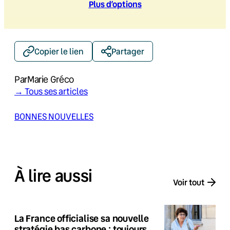
Plus d’option
s
Copier le lien
Partager
Par
Marie Gréco
→ Tous ses articles
BONNES NOUVELLES
À lire aussi
Voir tout
La France officialise sa nouvelle
stratégie bas carbone : toujours