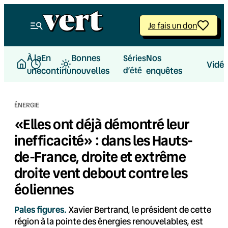
Aller
au
Je fais un don
contenu
À la
En
Bonnes
Nos
Séries
Vidé
une
continu
nouvelles
d’été
enquêtes
ÉNERGIE
«Elles ont déjà démontré leur
inefficacité» : dans les Hauts-
de-France, droite et extrême
droite vent debout contre les
éoliennes
Pales figures.
Xavier Bertrand, le président de cette
région à la pointe des énergies renouvelables, est