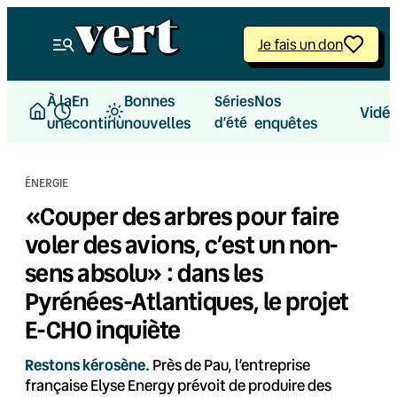
Aller
au
Je fais un don
contenu
À la
En
Bonnes
Nos
Séries
Vidé
une
continu
nouvelles
d’été
enquêtes
ÉNERGIE
«Couper des arbres pour faire
voler des avions, c’est un non-
sens absolu» : dans les
Pyrénées-Atlantiques, le projet
E-CHO inquiète
Restons kérosène.
Près de Pau, l’entreprise
française Elyse Energy prévoit de produire des