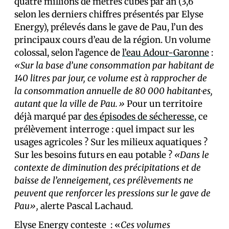
quatre millions de mètres cubes par an (3,6
selon les derniers chiffres présentés par Elyse
Energy), prélevés dans le gave de Pau, l’un des
principaux cours d’eau de la région. Un volume
colossal, selon l’agence de
l’eau Adour-Garonne
:
«Sur la base d’une consommation par habitant de
140 litres par jour, ce volume est à rapprocher de
la consommation annuelle de 80 000 habitant·es,
autant que la ville de Pau.»
Pour un territoire
déjà marqué par
des épisodes de sécheresse
, ce
prélèvement interroge : quel impact sur les
usages agricoles ? Sur les milieux aquatiques ?
Sur les besoins futurs en eau potable ?
«Dans le
contexte de diminution des précipitations et de
baisse de l’enneigement, ces prélèvements ne
peuvent que renforcer les pressions sur le gave de
Pau»,
alerte Pascal Lachaud.
Elyse Energy conteste : «
Ces volumes