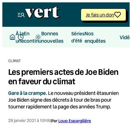
Aller
au
Je fais un don
contenu
À la
En
Bonnes
Nos
Séries
Vidé
une
continu
nouvelles
d’été
enquêtes
CLIMAT
Les premiers actes de Joe Biden
en faveur du climat
Gare à la crampe.
Le nouveau président étasunien
Joe Biden signe des décrets à tour de bras pour
tourner rapidement la page des années Trump.
29 janvier 2021 à 10h16
|
Par
Loup Espargilière