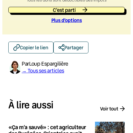
C'est parti
Plus d’option
s
Copier le lien
Partager
Par
Loup Espargilière
→ Tous ses articles
À lire aussi
Voir tout
«Ça m’a sauvé» : cet agriculteur