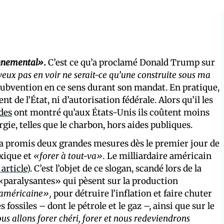
onnemental».
C’est ce qu’a proclamé Donald Trump sur
veux pas en voir ne serait-ce qu’une construite sous ma
 subvention en ce sens durant son mandat. En pratique,
t de l’État, ni d’autorisation fédérale. Alors qu’il les
des
ont montré qu’aux États-Unis ils coûtent moins
ie, telles que le charbon, hors aides publiques.
 promis deux grandes mesures dès le premier jour de
xique et
«forer à tout-va».
Le milliardaire américain
 article
). C’est l’objet de ce slogan, scandé lors de la
 «paralysantes» qui pèsent sur la production
e américaine»,
pour détruire l’inflation et faire chuter
 fossiles – dont le pétrole et le gaz –, ainsi que sur le
us allons forer chéri, forer et nous redeviendrons