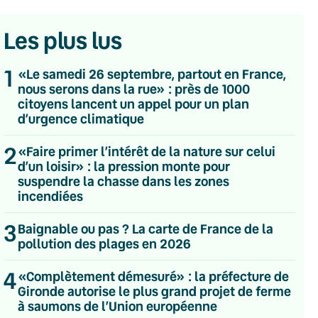
Les plus lus
1
«Le samedi 26 septembre, partout en France,
nous serons dans la rue» : près de 1000
citoyens lancent un appel pour un plan
d’urgence climatique
2
«Faire primer l’intérêt de la nature sur celui
d’un loisir» : la pression monte pour
suspendre la chasse dans les zones
incendiées
3
Baignable ou pas ? La carte de France de la
pollution des plages en 2026
💌 Inscrivez-vous à nos newsletters
4
«Complètement démesuré» : la préfecture de
Gironde autorise le plus grand projet de ferme
Quotidienne
à saumons de l’Union européenne
Du lundi au vendredi