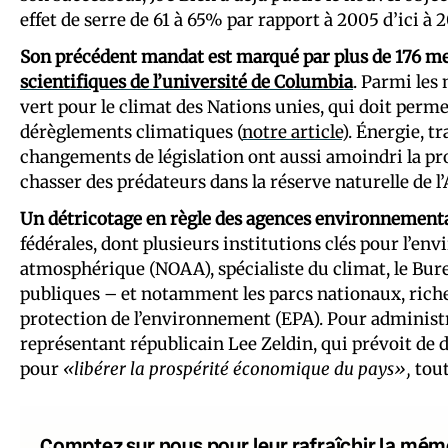
effet de serre de 61 à 65% par rapport à 2005 d’ici à 2
Son précédent mandat est marqué par plus de 176 me
scientifiques de l’université de Columbia
. Parmi les 
vert pour le climat des Nations unies, qui doit per
dérèglements climatiques (
notre article
). Énergie, t
changements de législation ont aussi amoindri la pro
chasser des prédateurs dans la réserve naturelle de l’
Un détricotage en règle des agences environnementa
fédérales, dont plusieurs institutions clés pour l’en
atmosphérique (NOAA), spécialiste du climat, le Burea
publiques – et notamment les parcs nationaux, riche
protection de l’environnement (EPA). Pour administr
représentant républicain Lee Zeldin, qui prévoit d
pour
«libérer la prospérité économique du pays»,
tout
Comptez sur nous pour leur rafraîchir la mém