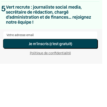
Hebdomadaire
5
Vert recrute : journaliste social media,
Le samedi
secrétaire de rédaction, chargé
Chaleurs Actuelles
d’administration et de finances… rejoignez
Une fois par mois
C’était Mieux Après
notre équipe !
Occasionnelle
Je m’inscris (c’est gratuit)
Politique de confidentialité