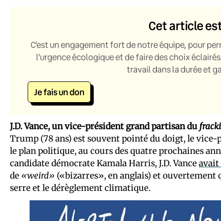
Cet article es
C’est un engagement fort de notre équipe, pour per
l’urgence écologique et de faire des choix éclairés
travail dans la durée et 
Je fais un don
J.D. Vance, un vice-président grand partisan du
frack
Trump (78 ans) est souvent pointé du doigt, le vice-
le plan politique, au cours des quatre prochaines anné
candidate démocrate Kamala Harris, J.D. Vance
avait
de
«weird»
(«bizarres», en anglais) et ouvertement qu
serre et le dérèglement climatique.