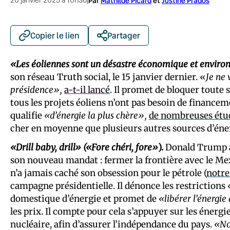
|
Par
Mathilde Picard
et
Justine Prados
Copier le lien
Partager
«Les éoliennes sont un désastre économique et envir
son réseau Truth social, le 15 janvier dernier. «
Je ne 
présidence»,
a-t-il lancé
. Il promet de bloquer toute
tous les projets éoliens n’ont pas besoin de financemen
qualifie
«d’énergie la plus chère»,
de nombreuses étu
cher en moyenne que plusieurs autres sources d’énerg
«Drill baby, drill» («Fore chéri, fore»
).
Donald Trump a
son nouveau mandat : fermer la frontière avec le Me
n’a jamais caché son obsession pour le pétrole (
notre
campagne présidentielle. Il dénonce les restrictions
domestique d’énergie et promet de
«libérer l’énergi
les prix. Il compte pour cela s’appuyer sur les énergies
nucléaire, afin d’assurer l’indépendance du pays.
«No