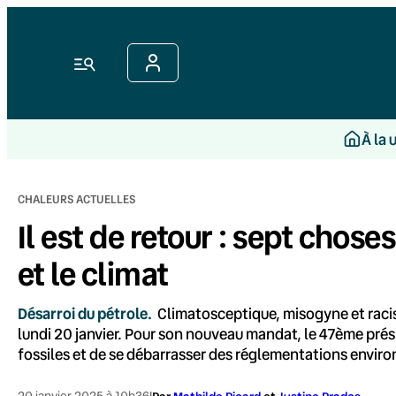
Aller
au
contenu
Menu
À la 
CHALEURS ACTUELLES
Il est de retour : sept chos
et le climat
Désarroi du pétrole.
Climatosceptique, misogyne et racis
lundi 20 janvier. Pour son nouveau mandat, le 47ème prés
fossiles et de se débarrasser des réglementations environ
20 janvier 2025 à 10h36