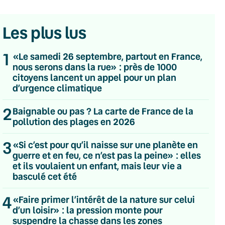
Les plus lus
1
«Le samedi 26 septembre, partout en France,
nous serons dans la rue» : près de 1000
citoyens lancent un appel pour un plan
d’urgence climatique
2
Baignable ou pas ? La carte de France de la
pollution des plages en 2026
3
«Si c’est pour qu’il naisse sur une planète en
guerre et en feu, ce n’est pas la peine» : elles
et ils voulaient un enfant, mais leur vie a
basculé cet été
💌 Inscrivez-vous à nos newsletters
4
«Faire primer l’intérêt de la nature sur celui
d’un loisir» : la pression monte pour
Quotidienne
suspendre la chasse dans les zones
Du lundi au vendredi