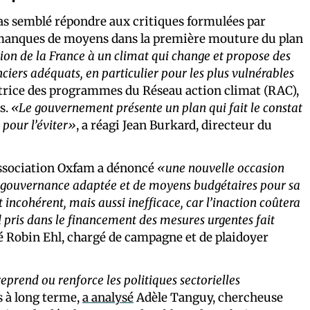
as semblé répondre aux critiques formulées par
x manques de moyens dans la première mouture du plan
ion de la France à un climat qui change et propose des
nciers adéquats, en particulier pour les plus vulnérables
trice des programmes du Réseau action climat (RAC),
s.
«Le gouvernement présente un plan qui fait le constat
pour l’éviter»
, a réagi Jean Burkard, directeur du
’association Oxfam a dénoncé
«une nouvelle occasion
e gouvernance adaptée et de moyens budgétaires pour sa
incohérent, mais aussi inefficace, car l’inaction coûtera
d pris dans le financement des mesures urgentes fait
cé Robin Ehl, chargé de campagne et de plaidoyer
eprend ou renforce les politiques sectorielles
s à long terme,
a analysé
Adèle Tanguy, chercheuse