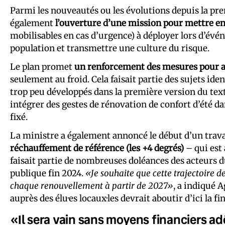
Parmi les nouveautés ou les évolutions depuis la pr
également
l’ouverture d’une mission pour mettre en
mobilisables en cas d’urgence) à déployer lors d’év
population et transmettre une culture du risque.
Le plan promet
un renforcement des mesures pour ad
seulement au froid. Cela faisait partie des sujets id
trop peu développés dans la première version du text
intégrer des gestes de rénovation de confort d’été d
fixé.
La ministre a également annoncé le début d’un trav
réchauffement de référence (les +4 degrés)
– qui est 
faisait partie de nombreuses doléances des acteurs d
publique fin 2024.
«Je souhaite que cette trajectoire 
chaque renouvellement à partir de 2027»
, a indiqué 
auprès des élu·es locaux·les devrait aboutir d’ici la fin
«Il sera vain sans moyens financiers a