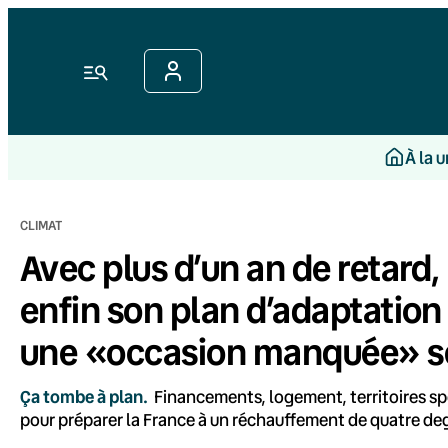
Aller
au
contenu
Menu
À la 
CLIMAT
Avec plus d’un an de retard
enfin son plan d’adaptatio
une «occasion manquée» s
Ça tombe à plan.
Financements, logement, territoires spé
pour préparer la France à un réchauffement de quatre degré