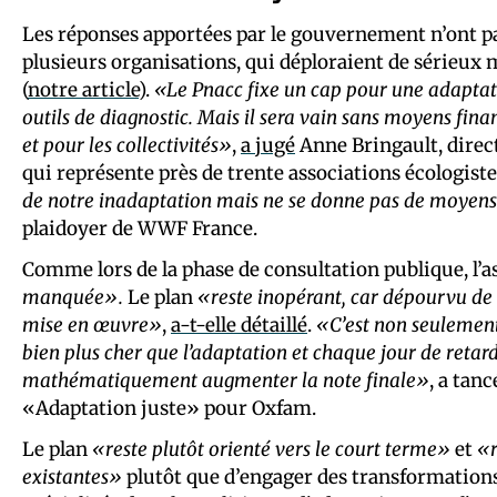
Les réponses apportées par le gouvernement n’ont p
plusieurs organisations, qui déploraient de sérieu
(
notre article
).
«Le Pnacc fixe un cap pour une adaptat
outils de diagnostic. Mais il sera vain sans moyens fina
et pour les collectivités»
,
a jugé
Anne Bringault, direc
qui représente près de trente associations écologiste
de notre inadaptation mais ne se donne pas de moyens 
plaidoyer de WWF France.
Comme lors de la phase de consultation publique, l
manquée».
Le plan
«reste inopérant, car dépourvu d
mise en œuvre»
,
a-t-elle détaillé
.
«C’est non seulement 
bien plus cher que l’adaptation et chaque jour de retar
mathématiquement augmenter la note finale»
, a tan
«Adaptation juste» pour Oxfam.
Le plan
«reste plutôt orienté vers le court terme»
et
«r
existantes»
plutôt que d’engager des transformation