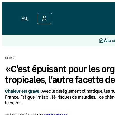
Aller
au
contenu
Menu
À la 
CLIMAT
«C’est épuisant pour les org
tropicales, l’autre facette 
Chaleur est grave.
Avec le dérèglement climatique, les nu
France. Fatigue, irritabilité, risques de maladies… ce ph
le point.
25 juin 2025 à 8h46