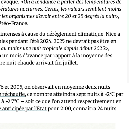
u évoqué.
«On a tendance à parler des températures de
mpératures nocturnes. Certes, les valeurs semblent moins
les organismes d’avoir entre 20 et 25 degrés la nuit»
,
étéo-France.
 intenses à cause du dérèglement climatique. Nice a
les pendant l’été 2024. 2025 ne devrait pas être en
 au moins une nuit tropicale depuis début 2025»
,
 a un mois d’avance par rapport à la moyenne des
e nuit chaude arrivait fin juillet.
 1976 et 2005, on observait en moyenne deux nuits
e réchauffe
, ce nombre atteindra sept nuits à +2°C par
ts à +2,7°C – soit ce que l’on attend respectivement en
e anticipée par l’État
pour 2100, connaîtra 24 nuits