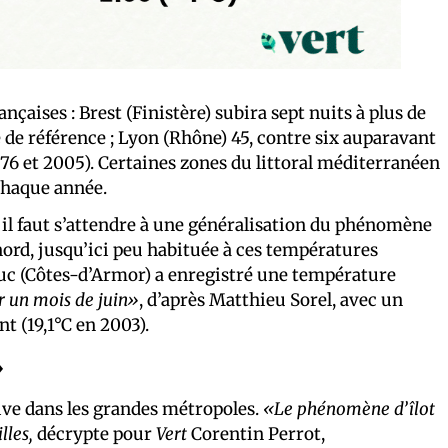
çaises : Brest (Finistère) subira sept nuits à plus de
de de référence ; Lyon (Rhône) 45, contre six auparavant
1976 et 2005). Certaines zones du littoral méditerranéen
chaque année.
, il faut s’attendre à une généralisation du phénomène
nord, jusqu’ici peu habituée à ces températures
rieuc (Côtes-d’Armor) a enregistré une température
r un mois de juin»
, d’après Matthieu Sorel, avec un
t (19,1°C en 2003).
»
ive dans les grandes métropoles.
«Le phénomène d’îlot
lles,
décrypte pour
Vert
Corentin Perrot,