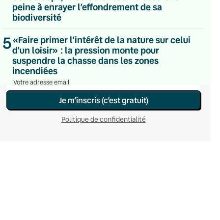
peine à enrayer l’effondrement de sa
Du lundi au vendredi
biodiversité
Hebdomadaire
Le samedi
Chaleurs Actuelles
5
«Faire primer l’intérêt de la nature sur celui
Une fois par mois
d’un loisir» : la pression monte pour
C’était Mieux Après
suspendre la chasse dans les zones
Occasionnelle
incendiées
Je m’inscris (c’est gratuit)
Politique de confidentialité