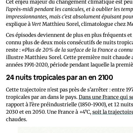
Cet enjeu majeur du changement climatique est pe
l’après-midi pendant les canicules, et à oublier les te
impressionnantes, mais c’est absolument épuisant pour 
explique à
Vert
Matthieu Sorel, climatologue chez M
Ces épisodes deviennent de plus en plus fréquents et
connu plus de deux mois consécutifs de nuits tropica
reste :
«Plus de 20% de la surface de la France a connu
illustre Matthieu Sorel. Cette première nuit chaude
années 1991-2020, période pendant laquelle la premièr
24 nuits tropicales par an en 2100
Cette trajectoire n’est pas près de s’arrêter : entre
tropicales par an dans le pays.
Dans une France qui s
rapport à l’ère préindustrielle (1850-1900), et 12 nui
2030 et en 2050. Une France à +4°C,
soit la trajectoir
chaudes.