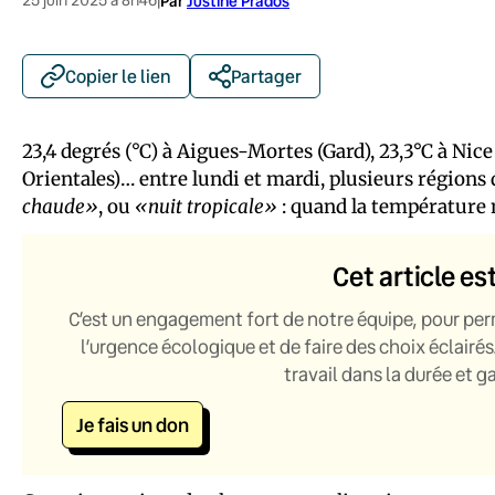
|
Par
Justine Prados
Copier le lien
Partager
23,4 degrés (°C) à Aigues-Mortes (Gard), 23,3°C à Nic
Orientales)… entre lundi et mardi, plusieurs régions
chaude»
, ou
«nuit tropicale»
: quand la température 
Cet article es
C’est un engagement fort de notre équipe, pour per
l’urgence écologique et de faire des choix éclairés
travail dans la durée et 
Je fais un don