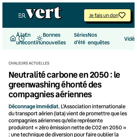
Aller
au
Je fais un don
contenu
À la
En
Bonnes
Nos
Séries
Vidé
une
continu
nouvelles
d’été
enquêtes
CHALEURS ACTUELLES
Neutralité carbone en 2050 : le
greenwashing éhonté des
compagnies aériennes
Déconnage immédiat.
L'Association internationale
du transport aérien (Iata) vient de promettre que les
compagnies aériennes qu'elle représente
produiront « zéro émission nette de CO2 en 2050 »
: une technique de diversion pour faire oublier la