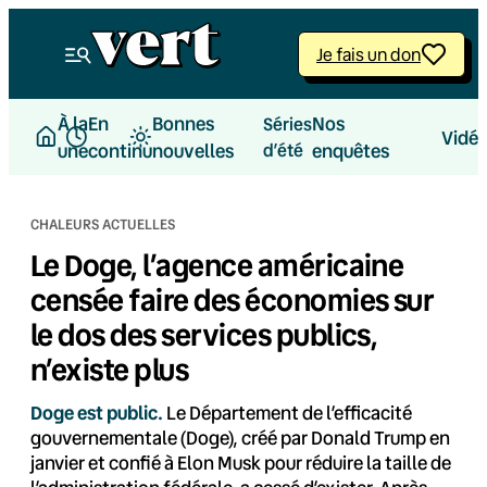
Aller
au
Je fais un don
contenu
À la
En
Bonnes
Nos
Séries
Vidé
une
continu
nouvelles
d’été
enquêtes
CHALEURS ACTUELLES
Le Doge, l’agence américaine
censée faire des économies sur
le dos des services publics,
n’existe plus
Doge est public.
Le Département de l’efficacité
gouvernementale (Doge), créé par Donald Trump en
janvier et confié à Elon Musk pour réduire la taille de