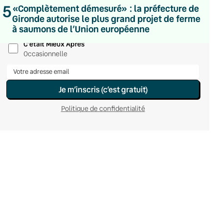
5
Hebdomadaire
«Complètement démesuré» : la préfecture de
Le samedi
Gironde autorise le plus grand projet de ferme
Chaleurs Actuelles
à saumons de l’Union européenne
Une fois par mois
C’était Mieux Après
Occasionnelle
Je m’inscris (c’est gratuit)
Politique de confidentialité