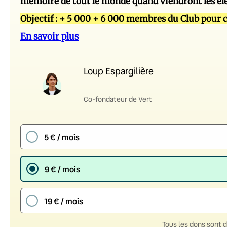
mémoire de tout le monde quand viendront les él
Objectif :
+ 5 000
+ 6 000 membres du Club pour c
En savoir plus
Loup Espargilière
Co-fondateur de Vert
5 € / mois
9 € / mois
19 € / mois
Tous les dons sont 