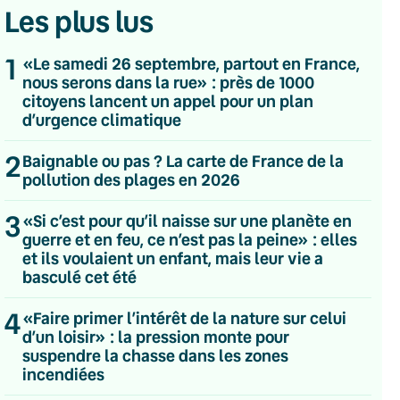
Les plus lus
1
«Le samedi 26 septembre, partout en France,
nous serons dans la rue» : près de 1000
citoyens lancent un appel pour un plan
d’urgence climatique
2
Baignable ou pas ? La carte de France de la
pollution des plages en 2026
3
«Si c’est pour qu’il naisse sur une planète en
guerre et en feu, ce n’est pas la peine» : elles
et ils voulaient un enfant, mais leur vie a
basculé cet été
4
«Faire primer l’intérêt de la nature sur celui
d’un loisir» : la pression monte pour
💌 Inscrivez-vous à nos newsletters
suspendre la chasse dans les zones
incendiées
Quotidienne
Du lundi au vendredi