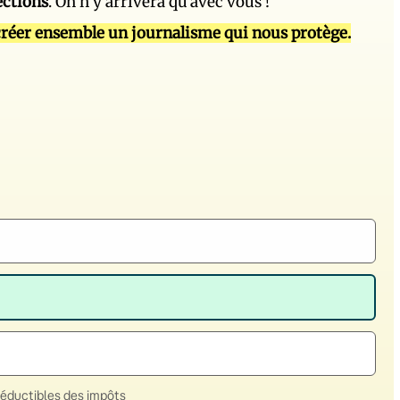
ections
. On n’y arrivera qu’avec vous !
réer ensemble un journalisme qui nous protège.
déductibles des impôts