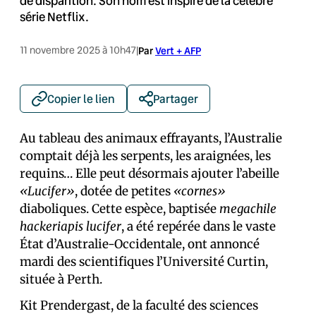
de disparition. Son nom est inspiré de la célèbre
série Netflix.
11 novembre 2025 à 10h47
|
Par
Vert + AFP
Copier le lien
Partager
Au tableau des animaux effrayants, l’Australie
comptait déjà les serpents, les araignées, les
requins… Elle peut désormais ajouter l’abeille
«Lucifer»
, dotée de petites
«cornes»
diaboliques. Cette espèce, baptisée
megachile
hackeriapis lucifer
, a été repérée dans le vaste
État d’Australie-Occidentale, ont annoncé
mardi des scientifiques l’Université Curtin,
située à Perth.
Kit Prendergast, de la faculté des sciences