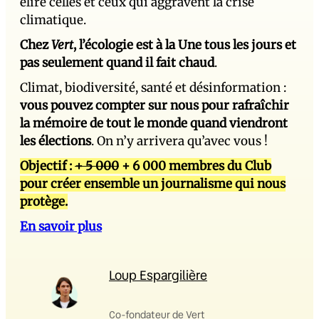
élire celles et ceux qui aggravent la crise
climatique.
Chez
Vert
, l’écologie est à la Une tous les jours et
pas seulement quand il fait chaud
.
Climat, biodiversité, santé et désinformation :
vous pouvez compter sur nous pour rafraîchir
la mémoire de tout le monde quand viendront
les élections
. On n’y arrivera qu’avec vous !
Objectif :
+ 5 000
+ 6 000 membres du Club
pour créer ensemble un journalisme qui nous
protège.
En savoir plus
Loup Espargilière
Co-fondateur de Vert