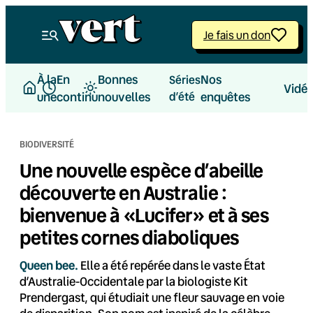
Aller
au
Je fais un don
contenu
À la
En
Bonnes
Nos
Séries
Vidé
une
continu
nouvelles
d’été
enquêtes
BIODIVERSITÉ
Une nouvelle espèce d’abeille
découverte en Australie :
bienvenue à «Lucifer» et à ses
petites cornes diaboliques
Queen bee.
Elle a été repérée dans le vaste État
d’Australie-Occidentale par la biologiste Kit
Prendergast, qui étudiait une fleur sauvage en voie