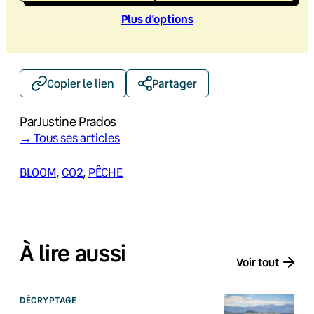
Plus d’option
s
Copier le lien
Partager
Par
Justine Prados
→ Tous ses articles
BLOOM
, 
CO2
, 
PÊCHE
À lire aussi
Voir tout
DÉCRYPTAGE