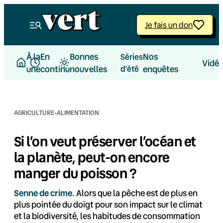
Aller
au
Je fais un don
contenu
À la
En
Bonnes
Nos
Séries
Vidé
une
continu
nouvelles
d’été
enquêtes
·
AGRICULTURE
ALIMENTATION
Si l’on veut préserver l’océan et
la planète, peut-on encore
manger du poisson ?
Senne de crime.
Alors que la pêche est de plus en
plus pointée du doigt pour son impact sur le climat
et la biodiversité, les habitudes de consommation