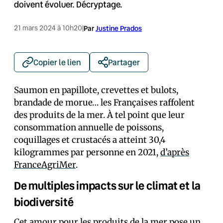
doivent évoluer. Décryptage.
21 mars 2024 à 10h20
|
Par
Justine Prados
Copier le lien
Partager
Saumon en papillote, crevettes et bulots,
brandade de morue… les Français·es raffolent
des produits de la mer. À tel point que leur
consommation annuelle de poissons,
coquillages et crustacés a atteint 30,4
kilogrammes par personne en 2021,
d’après
FranceAgriMer
.
De multiples impacts sur le climat et la
biodiversité
Cet amour pour les produits de la mer pose un