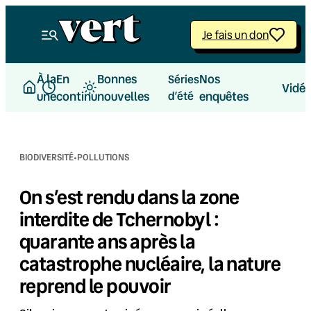
Aller
au
Je fais un don
contenu
À la
En
Bonnes
Nos
Séries
Vidé
une
continu
nouvelles
d’été
enquêtes
·
BIODIVERSITÉ
POLLUTIONS
On s’est rendu dans la zone
interdite de Tchernobyl :
quarante ans après la
catastrophe nucléaire, la nature
reprend le pouvoir