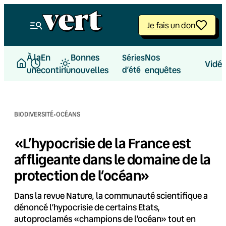
Aller
au
Je fais un don
contenu
À la
En
Bonnes
Nos
Séries
Vidé
une
continu
nouvelles
d’été
enquêtes
·
BIODIVERSITÉ
OCÉANS
«L’hypocrisie de la France est
affligeante dans le domaine de la
protection de l’océan»
Dans la revue Nature, la communauté scientifique a
dénoncé l’hypocrisie de certains Etats,
autoproclamés «champions de l’océan» tout en