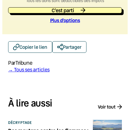
Tous les dons sont déductibles des impôts
C'est parti
Plus d’option
s
Copier le lien
Partager
Par
Tribune
→ Tous ses articles
À lire aussi
Voir tout
DÉCRYPTAGE