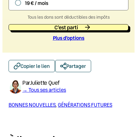
19 € / mois
Tous les dons sont déductibles des impôts
C'est parti
Plus d’option
s
Copier le lien
Partager
Par
Juliette Quef
→ Tous ses articles
BONNES NOUVELLES
, 
GÉNÉRATIONS FUTURES