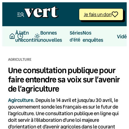
Aller
au
Je fais un don
contenu
À la
En
Bonnes
Nos
Séries
Vidé
une
continu
nouvelles
d’été
enquêtes
AGRICULTURE
Une consultation publique pour
faire entendre sa voix sur l’avenir
de l’agriculture
Agirculture.
Depuis le 14 avril et jusqu’au 30 avril, le
gouvernement sonde les Français·es sur le futur de
l’agriculture. Une consultation publique en ligne qui
doit servir à l’élaboration d’une loi majeure
d’orientation et d’avenir agricoles dans le courant