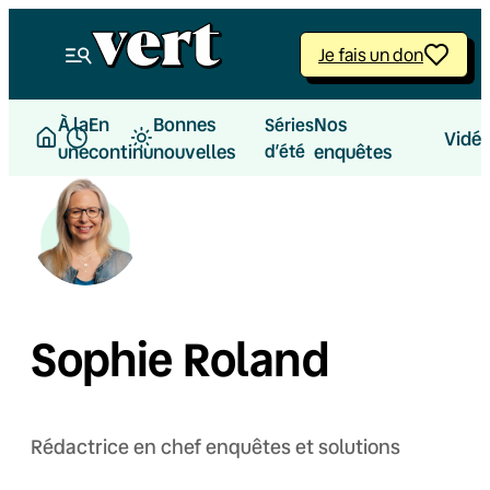
Je fais un don
À la
En
Bonnes
Nos
Séries
Vidé
une
continu
nouvelles
d’été
enquêtes
Sophie Roland
Rédactrice en chef enquêtes et solutions