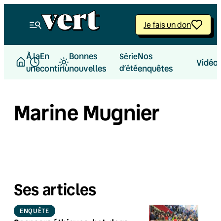
Je fais un don
À la
En
Bonnes
Nos
Série
Vidéo
une
continu
nouvelles
d’été
enquêtes
Marine Mugnier
Ses articles
ENQUÊTE