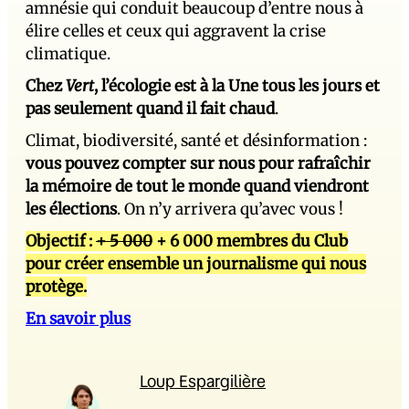
amnésie qui conduit beaucoup d’entre nous à
élire celles et ceux qui aggravent la crise
climatique.
Chez
Vert
, l’écologie est à la Une tous les jours et
pas seulement quand il fait chaud
.
Climat, biodiversité, santé et désinformation :
vous pouvez compter sur nous pour rafraîchir
la mémoire de tout le monde quand viendront
les élections
. On n’y arrivera qu’avec vous !
Objectif :
+ 5 000
+ 6 000 membres du Club
pour créer ensemble un journalisme qui nous
protège.
En savoir plus
Loup Espargilière