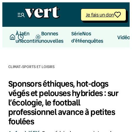
Aller
au
Je fais un don
contenu
À la
En
Bonnes
Nos
Série
Vidéo
une
continu
nouvelles
d’été
enquêtes
·
CLIMAT
SPORTS ET LOISIRS
Sponsors éthiques, hot-dogs
végés et pelouses hybrides : sur
l’écologie, le football
professionnel avance à petites
foulées