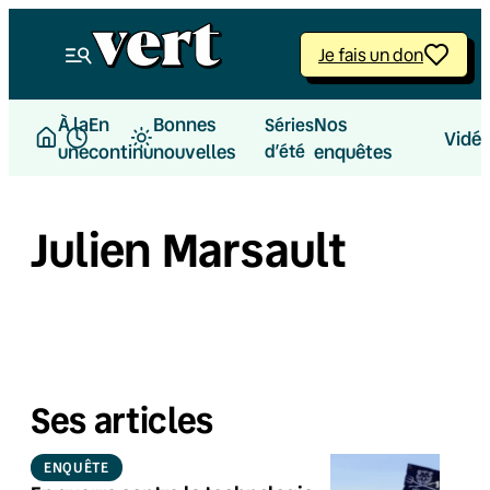
Je fais un don
À la
En
Bonnes
Nos
Séries
Vidé
une
continu
nouvelles
d’été
enquêtes
Julien Marsault
Ses articles
ENQUÊTE