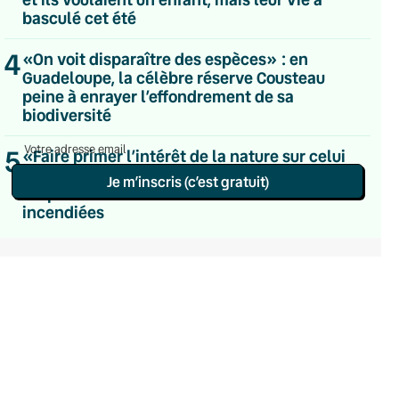
Du lundi au vendredi
basculé cet été
Hebdomadaire
Le samedi
4
«On voit disparaître des espèces» : en
Chaleurs Actuelles
Guadeloupe, la célèbre réserve Cousteau
Une fois par mois
peine à enrayer l’effondrement de sa
C’était Mieux Après
biodiversité
Occasionnelle
5
«Faire primer l’intérêt de la nature sur celui
d’un loisir» : la pression monte pour
Je m’inscris (c’est gratuit)
suspendre la chasse dans les zones
incendiées
Politique de confidentialité