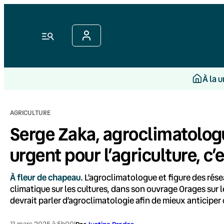
Aller
au
contenu
Menu
À la 
AGRICULTURE
Serge Zaka, agroclimatologu
urgent pour l’agriculture, c
À fleur de chapeau.
L’agroclimatologue et figure des ré
climatique sur les cultures, dans son ouvrage Orages sur l
devrait parler d’agroclimatologie afin de mieux anticiper 
11 mars 2025 à 5h00