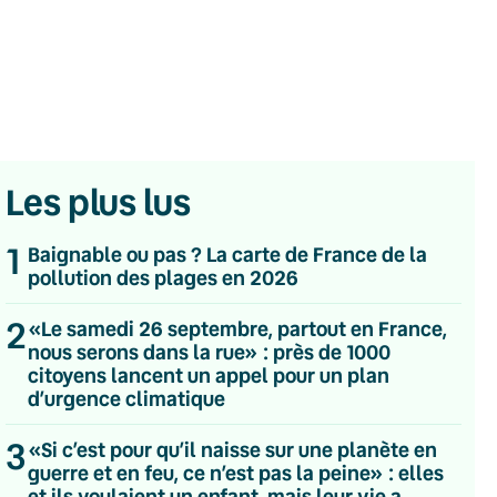
Les plus lus
1
Baignable ou pas ? La carte de France de la
pollution des plages en 2026
2
«Le samedi 26 septembre, partout en France,
nous serons dans la rue» : près de 1000
citoyens lancent un appel pour un plan
d’urgence climatique
3
💌 Inscrivez-vous à nos newsletters
«Si c’est pour qu’il naisse sur une planète en
guerre et en feu, ce n’est pas la peine» : elles
Quotidienne
et ils voulaient un enfant, mais leur vie a