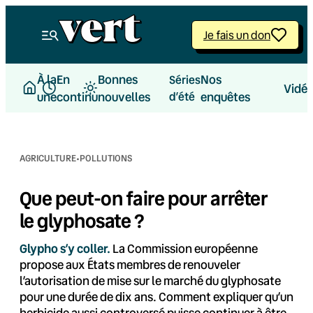
Aller
au
Je fais un don
contenu
À la
En
Bonnes
Nos
Séries
Vidé
une
continu
nouvelles
d’été
enquêtes
·
AGRICULTURE
POLLUTIONS
Que peut-on faire pour arrêter
le glyphosate ?
Glypho s’y coller.
La Commission européenne
propose aux États membres de renouveler
l’autorisation de mise sur le marché du glyphosate
pour une durée de dix ans. Comment expliquer qu’un
herbicide aussi controversé puisse continuer à être