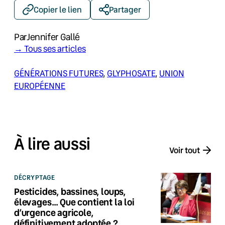
Copier le lien
Partager
Par
Jennifer Gallé
→ Tous ses articles
GÉNÉRATIONS FUTURES
, 
GLYPHOSATE
, 
UNION
EUROPÉENNE
À lire aussi
Voir tout
DÉCRYPTAGE
Pesticides, bassines, loups,
élevages… Que contient la loi
d’urgence agricole,
définitivement adoptée ?