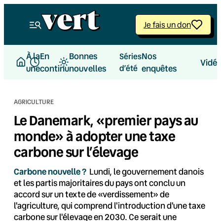
Aller
au
Je fais un don
contenu
À la
En
Bonnes
Nos
Séries
Vidé
une
continu
nouvelles
d’été
enquêtes
AGRICULTURE
Le Danemark, «premier pays au
monde» à adopter une taxe
carbone sur l’élevage
Carbone nouvelle ?
Lundi, le gouvernement danois
et les partis majoritaires du pays ont conclu un
accord sur un texte de «verdissement» de
l'agriculture, qui comprend l'introduction d'une taxe
carbone sur l'élevage en 2030. Ce serait une