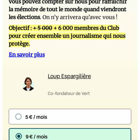
vous pouvez compter sur nous pour rafraîchir
la mémoire de tout le monde quand viendront
les élections
. On n’y arrivera qu’avec vous !
Objectif :
+ 5 000
+ 6 000 membres du Club
pour créer ensemble un journalisme qui nous
protège.
En savoir plus
Loup Espargilière
Co-fondateur de Vert
5 € / mois
9 € / mois